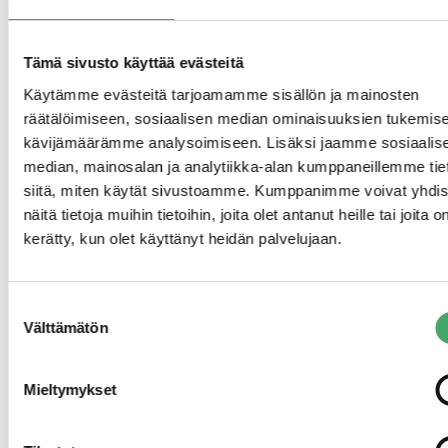
pohjoismaisista toimijoista ainoa,
jolla on oma tuotanto. Tämä on
Tämä sivusto käyttää evästeitä
vahva kilpailuvaltti, ja lisää niin
Käytämme evästeitä tarjoamamme sisällön ja mainosten
joustavuutta, nopeutta kuin koko
räätälöimiseen, sosiaalisen median ominaisuuksien tukemise
prosessin ja toimitusketjun
kävijämäärämme analysoimiseen. Lisäksi jaamme sosiaalis
hallintaakin”, toimitusjohtaja
median, mainosalan ja analytiikka-alan kumppaneillemme tie
siitä, miten käytät sivustoamme. Kumppanimme voivat yhdis
Marko Mäkitalo sanoo.
näitä tietoja muihin tietoihin, joita olet antanut heille tai joita o
kerätty, kun olet käyttänyt heidän palvelujaan.
Juuren yrittäjät kertoivat kuulumisistaan syyskuisessa
Juuren Parhaat -tilaisuudessa.
Suostumuksen
Välttämätön
valinta
Mieltymykset