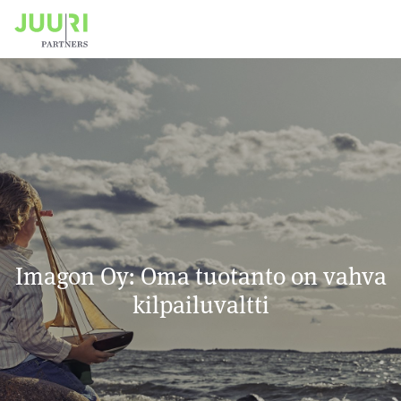
Imagon Oy: Oma tuotanto on vahva
kilpailuvaltti