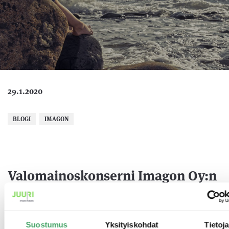
29.1.2020
BLOGI
IMAGON
Valomainoskonserni Imagon Oy:n
suurimmat kasvutavoitteet
kohdistuvat tällä hetkellä Ruotsin
markkinaan. ”Olemme
Suostumus
Yksityiskohdat
Tietoja