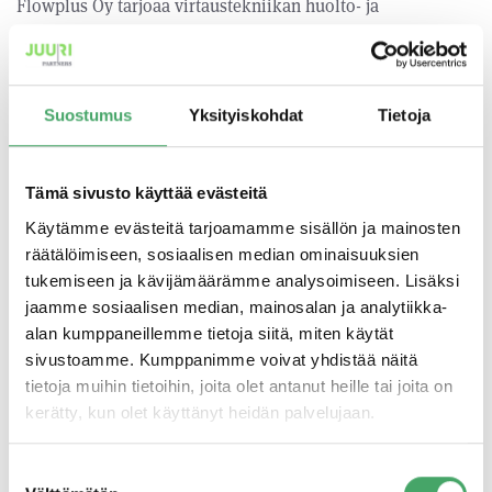
Flowplus Oy tarjoaa virtaustekniikan huolto- ja
kunnossapitopalveluita niin kunnallisille toimijoille kuin
Nesteen ja UPM:n kaltaisille energia- ja
teollisuusasiakkaillekin. Yhtiö toimii asiakaslähtöisesti
yhdeksällä paikkakunnalla ja panostaa ennakoivan
Suostumus
Yksityiskohdat
Tietoja
kunnossapidon sekä energia-auditoinnin kehittämiseen.
Tämä sivusto käyttää evästeitä
Käytämme evästeitä tarjoamamme sisällön ja mainosten
räätälöimiseen, sosiaalisen median ominaisuuksien
Juuri Partnersin osaaminen yritysjärjestelyistä, niiden
tukemiseen ja kävijämäärämme analysoimiseen. Lisäksi
rahoituksesta ja markkinoiden kansainvälisten
jaamme sosiaalisen median, mainosalan ja analytiikka-
strategisten haasteiden menestyksellisestä
alan kumppaneillemme tietoja siitä, miten käytät
huomioimisesta yhdessä yrittäjävetoisten suomalaisten
sivustoamme. Kumppanimme voivat yhdistää näitä
yritysten kanssa vakuutti kaikki henkilöomistajat ja
tietoja muihin tietoihin, joita olet antanut heille tai joita on
uskomme yhdessä saavuttavamme korkealle asetetut
kerätty, kun olet käyttänyt heidän palvelujaan.
tavoitteet
Suostumuksen
Jarmo Piippo, toimitusjohtaja