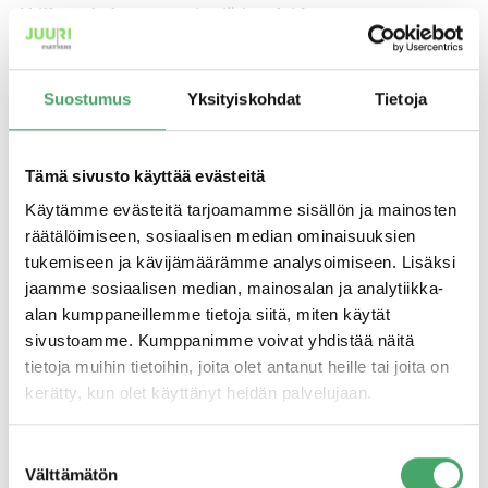
Akilla on kokemusta yritysjärjestelyiden neuvonannosta
niin myyjän kuin ostajan puolella, ja hänellä on vahva
tausta yritysten liiketoiminnan analysoinnista. Aki
osallistuu uusien kohdeyhtiöiden ja markkinoiden
Suostumus
Yksityiskohdat
Tietoja
analysointiin, yritysjärjestelyiden toteuttamiseen sekä
kohdeyhtiöiden seurantaan ja kehittämiseen.
Tämä sivusto käyttää evästeitä
Käytämme evästeitä tarjoamamme sisällön ja mainosten
räätälöimiseen, sosiaalisen median ominaisuuksien
tukemiseen ja kävijämäärämme analysoimiseen. Lisäksi
jaamme sosiaalisen median, mainosalan ja analytiikka-
alan kumppaneillemme tietoja siitä, miten käytät
sivustoamme. Kumppanimme voivat yhdistää näitä
tietoja muihin tietoihin, joita olet antanut heille tai joita on
kerätty, kun olet käyttänyt heidän palvelujaan.
Suostumuksen
Välttämätön
valinta