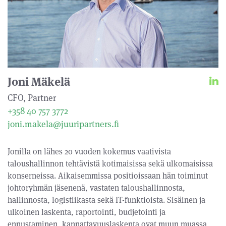
Joni Mäkelä
CFO, Partner
+358 40 757 3772
joni.makela@juuripartners.fi
Jonilla on lähes 20 vuoden kokemus vaativista
taloushallinnon tehtävistä kotimaisissa sekä ulkomaisissa
konserneissa. Aikaisemmissa positioissaan hän toiminut
johtoryhmän jäsenenä, vastaten taloushallinnosta,
hallinnosta, logistiikasta sekä IT-funktioista. Sisäinen ja
ulkoinen laskenta, raportointi, budjetointi ja
ennustaminen, kannattavuuslaskenta ovat muun muassa