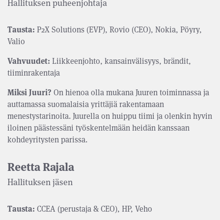
Hallituksen puheenjohtaja
Tausta:
P2X Solutions (EVP), Rovio (CEO), Nokia, Pöyry,
Valio
Vahvuudet:
Liikkeenjohto, kansainvälisyys, brändit,
tiiminrakentaja
Miksi Juuri?
On hienoa olla mukana Juuren toiminnassa ja
auttamassa suomalaisia yrittäjiä rakentamaan
menestystarinoita. Juurella on huippu tiimi ja olenkin hyvin
iloinen päästessäni työskentelmään heidän kanssaan
kohdeyritysten parissa.
Reetta Rajala
Hallituksen jäsen
Tausta:
CCEA (perustaja & CEO), HP, Veho