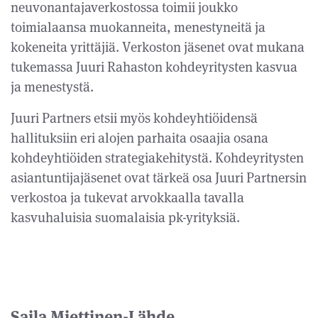
neuvonantajaverkostossa toimii joukko
toimialaansa muokanneita, menestyneitä ja
kokeneita yrittäjiä. Verkoston jäsenet ovat mukana
tukemassa Juuri Rahaston kohdeyritysten kasvua
ja menestystä.
Juuri Partners etsii myös kohdeyhtiöidensä
hallituksiin eri alojen parhaita osaajia osana
kohdeyhtiöiden strategiakehitystä. Kohdeyritysten
asiantuntijajäsenet ovat tärkeä osa Juuri Partnersin
verkostoa ja tukevat arvokkaalla tavalla
kasvuhaluisia suomalaisia pk-yrityksiä.
Saila Miettinen-Lähde