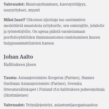
Vahvuudet:
Muutosjohtaminen, kasvuyrittäjyys,
suuryritykset, myynti
Miksi Juuri?
Ulkoinen sijoittaja tuo useimmiten
merkittäviä muutoksia yritykselle, sen omistajille, johdolle
ja työntekijöille. On upeaa päästä varmistamaan
portfolioyhtiöiden ihmismuutosten onnistuminen Juuren
huippuammattilaisten kanssa
Johan Aalto
Hallituksen jäsen
Tausta:
Asianajotoimisto Krogerus (Partner), Hannes
Snellman Asianajotoimisto (Partner), Svenska
litteratursällskapet i Finland rf:n hallituksen puheenjohtaja
(Skattmästare)
Vahvuudet:
Yritysjärjestelyt, asiantuntijaorganisaation