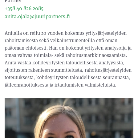
Partner
+358 40 826 2085
anita.ojala@juuripartners.fi
Anitalla on reilu 20 vuoden kokemus yritysjärjestelyiden
rahoittamisesta sekä velkainstrumenteilla että oman
pääoman ehtoisesti. Hän on kokenut yritysten analysoija ja
omaa vahvaa toimiala- sekä rahoitusmarkkinaosaamista.
Anita vastaa kohdeyritysten taloudellisesta analyysistä,
sijoitusten rakenteen suunnittelusta, rahoitusjärjestelyiden
toteutuksesta, kohdeyritysten taloudellisesta seurannasta,
jälleenrahoituksesta ja irtautumisten valmisteluista.