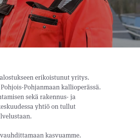
lostukseen erikoistunut yritys.
 Pohjois-Pohjanmaan kallioperässä.
tamisen sekä rakennus- ja
keskuudessa yhtiö on tullut
lvelustaan.
rs vauhdittamaan kasvuamme.