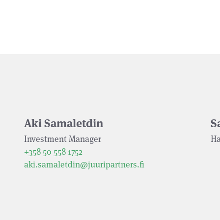
Aki Samaletdin
S
Investment Manager
Ha
+358 50 558 1752
aki.samaletdin@juuripartners.fi