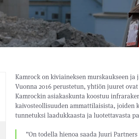
Kamrock on kiviaineksen murskaukseen ja ja
Vuonna 2016 perustetun, yhtiön juuret ovat
Kamrockin asiakaskunta koostuu infraraken
kaivosteollisuuden ammattilaisista, joiden 
tunnetuksi laadukkaasta ja luotettavasta pa
”On todella hienoa saada Juuri Partne