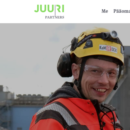
Me
Pääoma­