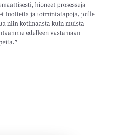
aattisesti, hioneet prosesseja
 tuotteita ja toimintatapoja, joille
a niin kotimaasta kuin muista
intaamme edelleen vastamaan
eita.”