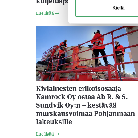
kuljetuspäästöihin
Kiellä
Lue lisää
2.6.2
Kiviainesten erikoisosaaja
Kamrock Oy ostaa Ab R. & S.
Sundvik Oy:n – kestävää
murskausvoimaa Pohjanmaan
lakeuksille
Lue lisää