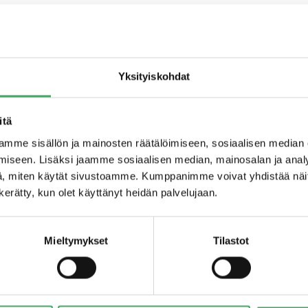
Ajankohtaista
Yksityiskohdat
itä
023
5.9.2023
mme sisällön ja mainosten räätälöimiseen, sosiaalisen median
iseen. Lisäksi jaamme sosiaalisen median, mainosalan ja analy
, miten käytät sivustoamme. Kumppanimme voivat yhdistää näitä t
n kerätty, kun olet käyttänyt heidän palvelujaan.
Mieltymykset
Tilastot
a
Vastuullista omistaja-arvoa:
K
Juuri Partnersin
l
vastuullisuusraportti julkistettu
Lu