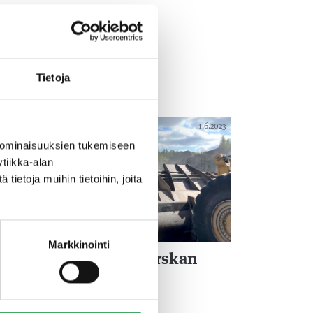
Tietoja
1.6.2023
 ominaisuuksien tukemiseen
tiikka-alan
ietoja muihin tietoihin, joita
Markkinointi
amrock ostaa Telamurskan
iiketoiminnan
e lisää