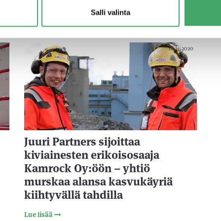
Lue lisää
Salli valinta
021
18.11.2020
Juuri Partners sijoittaa
kiviainesten erikoisosaaja
Kamrock Oy:öön – yhtiö
murskaa alansa kasvukäyriä
kiihtyvällä tahdilla
Lue lisää