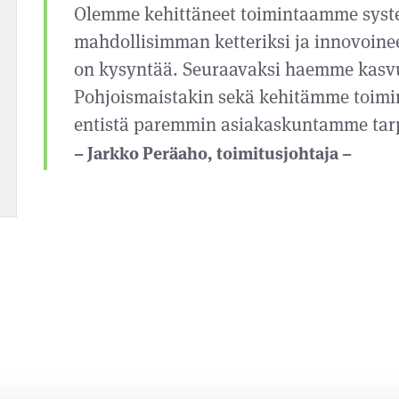
Olemme kehittäneet toimintaamme system
mahdollisimman ketteriksi ja innovoineet
on kysyntää. Seuraavaksi haemme kasvu
Pohjoismaistakin sekä kehitämme toim
entistä paremmin asiakaskuntamme tarp
Jarkko Peräaho, toimitusjohtaja