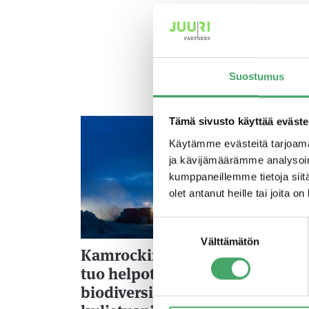
Suostumus
Tämä sivusto käyttää eväste
18.12.2
Käytämme evästeitä tarjoama
ja kävijämäärämme analysoim
kumppaneillemme tietoja siitä
olet antanut heille tai joita o
Suostumuksen
Välttämätön
valinta
Kamrockin kehittämä kalliosor
tuo helpotusta
biodiversiteettikatoon ja