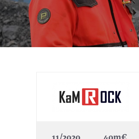
11/2020
40m€