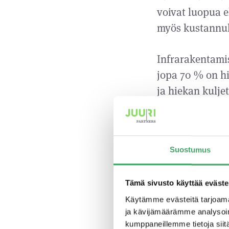
voivat luopua e
myös kustannu
Infrarakentamis
jopa 70 % on h
ja hiekan kulj
Kamrock Oy:n k
luonnonhiekan k
Suostumus
erinomaisesti 
lähellä toimitu
kuljetuskulut l
Tämä sivusto käyttää eväste
tasalaatuisuud
Käytämme evästeitä tarjoama
ja kävijämäärämme analysoim
mikä säästää n
kumppaneillemme tietoja siitä