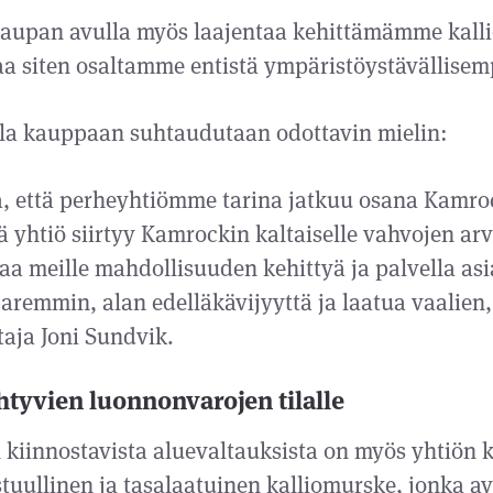
aupan avulla myös laajentaa kehittämämme kalli
aa siten osaltamme entistä ympäristöystävällise
la kauppaan suhtaudutaan odottavin mielin:
, että perheyhtiömme tarina jatkuu osana Kamroc
ä yhtiö siirtyy Kamrockin kaltaiselle vahvojen arv
a meille mahdollisuuden kehittyä ja palvella a
paremmin, alan edelläkävijyyttä ja laatua vaalien
taja Joni Sundvik.
htyvien luonnonvarojen tilalle
 kiinnostavista aluevaltauksista on myös yhtiön 
stuullinen ja tasalaatuinen kalliomurske, jonka av