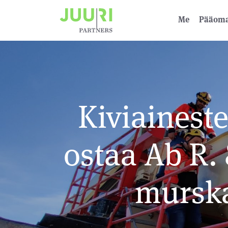
Me
Pääoma­
Kiviainest
ostaa Ab R.
mursk