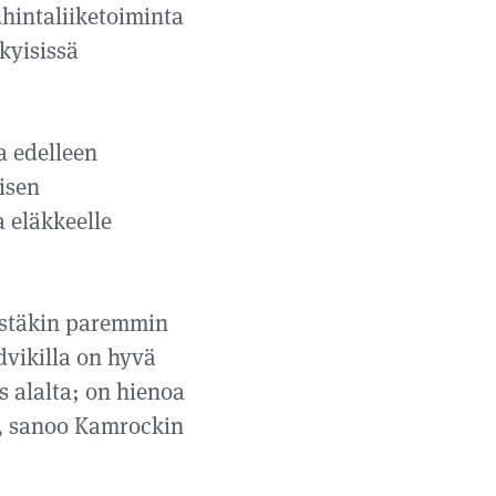
hintaliiketoiminta
kyisissä
a edelleen
isen
 eläkkeelle
stäkin paremmin
vikilla on hyvä
 alalta; on hienoa
e, sanoo Kamrockin