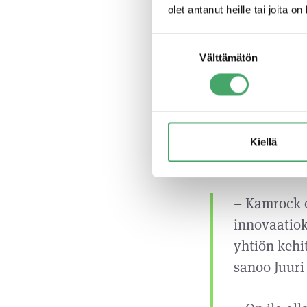
olet antanut heille tai joita o
Vahvaa kasvua
Suostumuksen
Erityisesti kai
Välttämätön
valinta
keskittyvä Kam
koko olemassaol
jossa kasvua e
liikevaihto kas
Kiellä
kasvuaan pääoma
– Kamrock o
innovaatiok
yhtiön kehi
sanoo Juuri