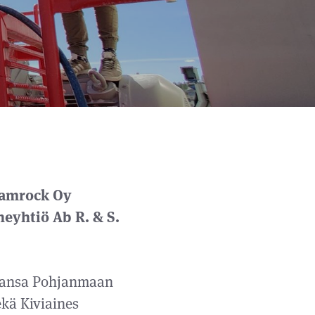
Kamrock Oy
eyhtiö Ab R. & S.
aansa Pohjanmaan
kä Kiviaines