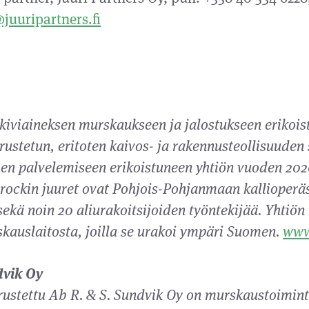
uuripartners.fi
iviaineksen murskaukseen ja jalostukseen erikoist
ustetun, eritoten kaivos- ja rakennusteollisuuden
en palvelemiseen erikoistuneen yhtiön vuoden 2020
ockin juuret ovat Pohjois-Pohjanmaan kallioperäss
sekä noin 20 aliurakoitsijoiden työntekijää. Yhtiön
auslaitosta, joilla se urakoi ympäri Suomen.
www
dvik Oy
ustettu Ab R. & S. Sundvik Oy on murskaustoimint