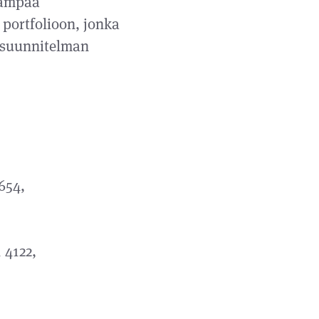
vämpää
 portfolioon, jonka
tasuunnitelman
1654,
 4122,
,