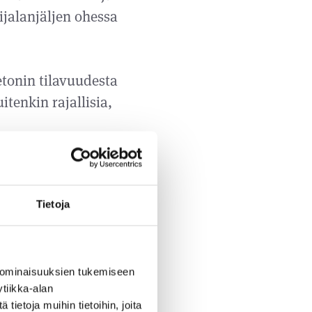
ijalanjäljen ohessa
etonin tilavuudesta
enkin rajallisia,
ehdon
en tarpeisiin
Tietoja
a mahdollisimman
rmuus paranee,
Kiviaineksen
dollista vähentää,
 ominaisuuksien tukemiseen
tiikka-alan
ietoja muihin tietoihin, joita