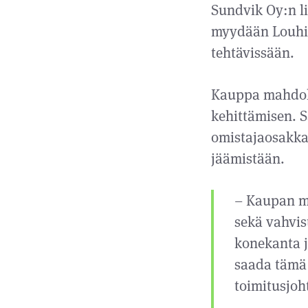
Sundvik Oy:n l
myydään Louhin
tehtävissään.
Kauppa mahdoll
kehittämisen. 
omistajaosakka
jäämistään.
– Kaupan m
sekä vahvi
konekanta 
saada tämä
toimitusjoh