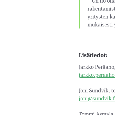
– On ilo ol
rakentamist
yritysten k
mukaisesti
Lisätiedot:
Jarkko Peräaho,
jarkko.peraah
Joni Sundvik, t
joni@sundvik.f
Tommi Asmala, p