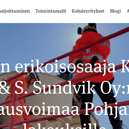
sijoittaminen
Toimintamalli
Kohdeyritykset
Blogi
A
en erikoisosaaja
 & S. Sundvik Oy:
ausvoimaa Pohj