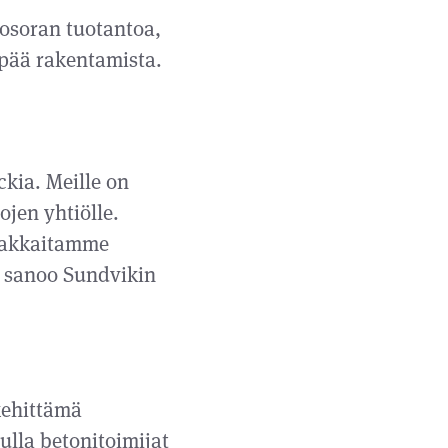
osoran tuotantoa,
mpää rakentamista.
kia. Meille on
ojen yhtiölle.
siakkaitamme
, sanoo Sundvikin
kehittämä
ulla betonitoimijat