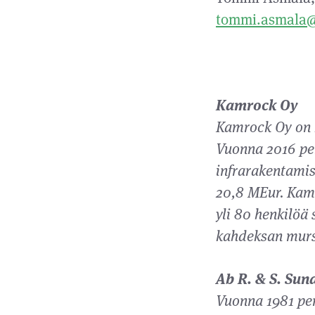
tommi.asmala@j
Kamrock Oy
Kamrock Oy on k
Vuonna 2016 per
infrarakentamis
20,8 MEur. Kamr
yli 80 henkilöä 
kahdeksan mursk
Ab R. & S. Sun
Vuonna 1981 per