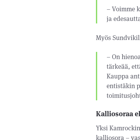
– Voimme k
ja edesautt
Myös Sundvikil
– On hienoa
tärkeää, ett
Kauppa anta
entistäkin 
toimitusjoh
Kalliosoraa e
Yksi Kamrockin
kalliosora – va