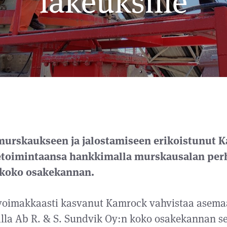
lakeuksille
murskaukseen ja jalostamiseen erikoistunut 
ketoimintaansa hankkimalla murskausalan perh
 koko osakekannan.
 voimakkaasti kasvanut Kamrock vahvistaa asem
alla Ab R. & S. Sundvik Oy:n koko osakekannan se