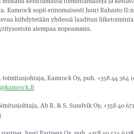
la mukana kehittämässä toimintamalleja ja kestä
a. Kamrock sopii erinomaisesti Juuri Rahasto II:n
asvua kiihdytetään yhdessä laaditun liiketoimin
 yritysostoin aiempaa nopeammin.
 toimitusjohtaja, Kamrock Oy, puh. +358 44 364 
o@kamrock.fi
oimitusjohtaja, Ab R. & S. Sundvik Oy, +358 40 671
i
artner, Juuri Partners Oy, puh. +358 40 534 6228