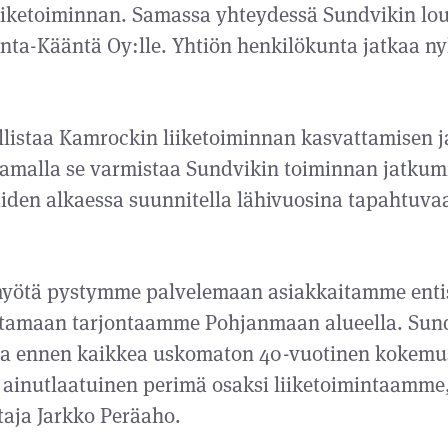
iiketoiminnan. Samassa yhteydessä Sundvikin lou
ta-Kääntä Oy:lle. Yhtiön henkilökunta jatkaa ny
istaa Kamrockin liiketoiminnan kasvattamisen j
Samalla se varmistaa Sundvikin toiminnan jatkum
iden alkaessa suunnitella lähivuosina tapahtuvaa
yötä pystymme palvelemaan asiakkaitamme enti
stamaan tarjontaamme Pohjanmaan alueella. Sund
ja ennen kaikkea uskomaton 40-vuotinen kokemus
 ainutlaatuinen perimä osaksi liiketoimintaamm
taja Jarkko Peräaho.