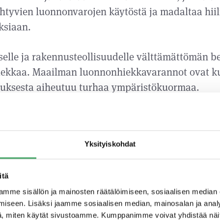
htyvien luonnonvarojen käytöstä ja madaltaa hiil
ksiaan.
elle ja rakennusteollisuudelle välttämättömän b
iekkaa. Maailman luonnonhiekkavarannot ovat kuit
etuksesta aiheutuu turhaa ympäristökuormaa.
ehittämä kalliosora tarjoaa kiinnostavan vaihto
äytölle betonin valmistuksessa. Betoniteollisuud
Yksityiskohdat
sopiva tasalaatuinen hiekka murskataan kalliost
spaikkaa. Kun kuljetukset lyhenevät, toimitusva
askevat ja hiilijalanjälki pienenee merkittävästi. 
itä
en ansiosta myös betonin sementtimäärää on mah
mme sisällön ja mainosten räätälöimiseen, sosiaalisen median
iseen. Lisäksi jaamme sosiaalisen median, mainosalan ja analy
iin kustannuksia kuin luontoakin.
, miten käytät sivustoamme. Kumppanimme voivat yhdistää näitä t