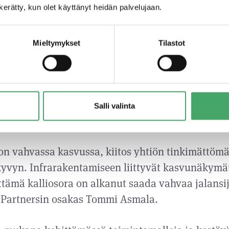
n kerätty, kun olet käyttänyt heidän palvelujaan.
 Juuri Partnersin tuella
vos- ja rakennusteollisuuden sekä infrarakentami
Mieltymykset
Tilastot
rock Oy on murskannut alansa kasvukäyriä kiitet
onsa ajan. Yhtiön vuoden 2020 liikevaihto oli 21
delliseen vuoteen 23 %. Yritysoston ja muun kasv
vaa yli 30 miljoonaan euroon tänä vuonna. Yhtiö 
Salli valinta
sijoitusyhtiö Juuri Partnersin tuella.
n vahvassa kasvussa, kiitos yhtiön tinkimättömä
yvyn. Infrarakentamiseen liittyvät kasvunäkymät
ttämä kalliosora on alkanut saada vahvaa jalansi
 Partnersin osakas Tommi Asmala.