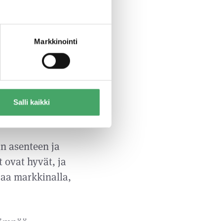
sen palvelemiseen
Markkinointi
tävällä vauhdilla
 miljoonaa euroa,
un myötä
jatkaa vahvaa
Salli kaikki
n asenteen ja
 ovat hyvät, ja
jaa markkinalla,