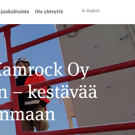
In English
jankohtaista
Ota yhteyttä
 Kamrock Oy
n – kestävää
anmaan