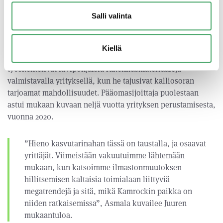
Salli valinta
Kovan kasvun keskellä pääomasijoittaja auttoi
pitämään kiinni vastuullisuudesta
Kiellä
Kamrockin perustajat Jarkko Peräaho ja Aki Hintta
työskentelivät kivipohjaisia rakennusmateriaaleja
valmistavalla yrityksellä, kun he tajusivat kalliosoran
tarjoamat mahdollisuudet. Pääomasijoittaja puolestaan
astui mukaan kuvaan neljä vuotta yrityksen perustamisesta,
vuonna 2020.
”Hieno kasvutarinahan tässä on taustalla, ja osaavat
yrittäjät. Viimeistään vakuutuimme lähtemään
mukaan, kun katsoimme ilmastonmuutoksen
hillitsemisen kaltaisia toimialaan liittyviä
megatrendejä ja sitä, mikä Kamrockin paikka on
niiden ratkaisemissa”, Asmala kuvailee Juuren
mukaantuloa.