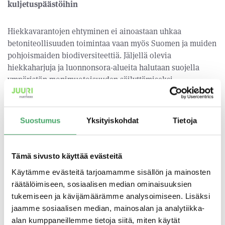
kuljetuspäästöihin
Hiekkavarantojen ehtyminen ei ainoastaan uhkaa
betoniteollisuuden toimintaa vaan myös Suomen ja muiden
pohjoismaiden biodiversiteettiä. Jäljellä olevia
hiekkaharjuja ja luonnonsora-alueita halutaan suojella
ympäristön monimuotoisuuden säilyttämiseksi.
”Ruotsissa on jo pidemmän aikaa verotettu
luonnonhiekan käyttöä biodiversiteetin
Suostumus
Yksityiskohdat
Tietoja
suojelemiseksi. Suomessakin lupien saanti
luonnonsora-alueisiin on vaikeutunut”, kertoo Juuri
Partnersin sijoitusjohtaja Aki Samaletdin, joka toimii
Tämä sivusto käyttää evästeitä
myös Kamrockin hallituksessa.
Käytämme evästeitä tarjoamamme sisällön ja mainosten
räätälöimiseen, sosiaalisen median ominaisuuksien
Esimerkiksi Helsingin alueelle hiekkaa joudutaan tällä
tukemiseen ja kävijämäärämme analysoimiseen. Lisäksi
hetkellä kuljettamaan Porvoosta ja Hämeestä rekoilla,
jaamme sosiaalisen median, mainosalan ja analytiikka-
koska sitä on lähempänä rajallisesti saatavilla, ja etäisyydet
alan kumppaneillemme tietoja siitä, miten käytät