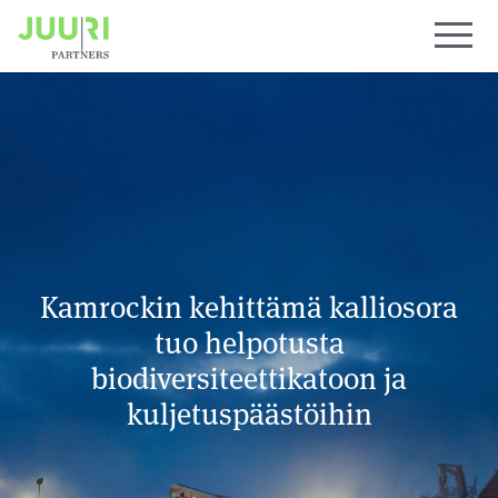
Kamrockin kehittämä kalliosora
tuo helpotusta
biodiversiteettikatoon ja
kuljetuspäästöihin