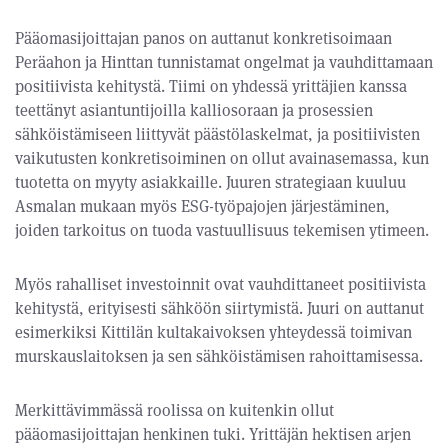
Pääomasijoittajan panos on auttanut konkretisoimaan
Peräahon ja Hinttan tunnistamat ongelmat ja vauhdittamaan
positiivista kehitystä. Tiimi on yhdessä yrittäjien kanssa
teettänyt asiantuntijoilla kalliosoraan ja prosessien
sähköistämiseen liittyvät päästölaskelmat, ja positiivisten
vaikutusten konkretisoiminen on ollut avainasemassa, kun
tuotetta on myyty asiakkaille. Juuren strategiaan kuuluu
Asmalan mukaan myös ESG-työpajojen järjestäminen,
joiden tarkoitus on tuoda vastuullisuus tekemisen ytimeen.
Myös rahalliset investoinnit ovat vauhdittaneet positiivista
kehitystä, erityisesti sähköön siirtymistä. Juuri on auttanut
esimerkiksi Kittilän kultakaivoksen yhteydessä toimivan
murskauslaitoksen ja sen sähköistämisen rahoittamisessa.
Merkittävimmässä roolissa on kuitenkin ollut
pääomasijoittajan henkinen tuki. Yrittäjän hektisen arjen