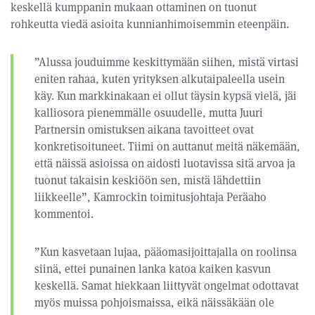
keskellä kumppanin mukaan ottaminen on tuonut
rohkeutta viedä asioita kunnianhimoisemmin eteenpäin.
”Alussa jouduimme keskittymään siihen, mistä virtasi
eniten rahaa, kuten yrityksen alkutaipaleella usein
käy. Kun markkinakaan ei ollut täysin kypsä vielä, jäi
kalliosora pienemmälle osuudelle, mutta Juuri
Partnersin omistuksen aikana tavoitteet ovat
konkretisoituneet. Tiimi on auttanut meitä näkemään,
että näissä asioissa on aidosti luotavissa sitä arvoa ja
tuonut takaisin keskiöön sen, mistä lähdettiin
liikkeelle”, Kamrockin toimitusjohtaja Peräaho
kommentoi.
”Kun kasvetaan lujaa, pääomasijoittajalla on roolinsa
siinä, ettei punainen lanka katoa kaiken kasvun
keskellä. Samat hiekkaan liittyvät ongelmat odottavat
myös muissa pohjoismaissa, eikä näissäkään ole