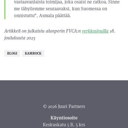
vastaavanlaista toimijaa, joka osaisi ne ratkoa. Sinne
me tähyilemme seuraavaksi, kun Suomessa on
onnistuttu”, Asmala päättää.
Artikkeli on julkaistu alunperin FVCA:n
verkkosivuilla
18.
joulukuuta 2023
BLOGI
KAMROCK
© 2026 Juuri Partners
Käyntiosoite
Keskuskatu 5 B, 5 krs