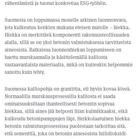
vähentämistä ja tuonut konkretiaa ESG-työhön.
Suomesta on loppumassa monelle arkinen luonnonvara,
jota kulkeutuu kenkien mukana eteisen matolle – hiekka.
Hiekka on merkittävä komponentti rakennusteollisuuden
alalla, sillä se on yksi betonin valmistuksessa tarvittavista
aineosista. Ratkaisua luonnonhiekan loppumiseen on
haettu murskaamalla ja käsittelemällä kalliosta
vastaavanlaista materiaalia, mikä on kuitenkin helpommin
sanottu kuin tehty.
Suomessa kalliopohja on graniittia, eli hyvin kovaa kiveä.
Normaalilla murskausprosessilla kalliosta ei saada
ominaisuuksiltaan ihanteellisesti betoniin sopivaa
hiekkaa, sillä aines jää helposti liian kulmikkaaksi, eikä
kulkeudu betonipumppujen läpi. Heikkolaatuinen hiekka
betonin valmistusprosessissa puolestaan tarkoittaa sitä,
että sementtiä, joka on betonin ainesosista hiilidioksidi-