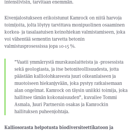
intensiivisin, tarvitaan enemmän.
Kivenjalostukseen erikoistunut Kamrock on niitä harvoja
toimijoita, jolta löytyy tarvittava monipuolinen osaaminen
korkea- ja tasalaatuisen keinohiekan valmistamiseen, joka
voi vähentää sementin tarvetta betonin
valmistusprosessissa jopa 10-15 %.
”Vaatii ymmärrystä murskauslaitteista ja -prosessista
sekä geologiasta, ja itse betoniteollisuudesta, jotta
päästään kalliolohkareesta juuri oikeanlaiseen ja
muotoiseen hiekanjyvään, joka pystyy ratkaisemaan
alan ongelmat. Kamrock on täysin uniikki toimija, joka
hallitsee tämän kokonaisuuden”, kuvailee Tommi
Asmala, Juuri Partnersin osakas ja Kamrockin
hallituksen puheenjohtaja.
Kalliosorasta helpotusta biodiversiteettikatoon ja