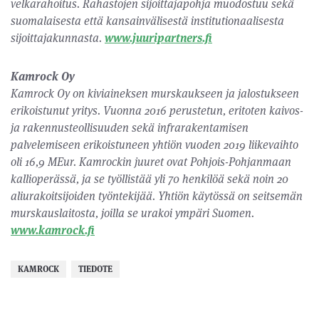
velkarahoitus. Rahastojen sijoittajapohja muodostuu sekä
suomalaisesta että kansainvälisestä institutionaalisesta
sijoittajakunnasta.
www.juuripartners.fi
Kamrock Oy
Kamrock Oy on kiviaineksen murskaukseen ja jalostukseen
erikoistunut yritys. Vuonna 2016 perustetun, eritoten kaivos-
ja rakennusteollisuuden sekä infrarakentamisen
palvelemiseen erikoistuneen yhtiön vuoden 2019 liikevaihto
oli 16,9 MEur. Kamrockin juuret ovat Pohjois-Pohjanmaan
kallioperässä, ja se työllistää yli 70 henkilöä sekä noin 20
aliurakoitsijoiden työntekijää. Yhtiön käytössä on seitsemän
murskauslaitosta, joilla se urakoi ympäri Suomen.
www.kamrock.fi
KAMROCK
TIEDOTE