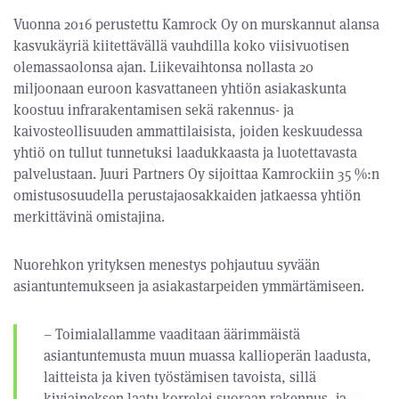
Vuonna 2016 perustettu Kamrock Oy on murskannut alansa
kasvukäyriä kiitettävällä vauhdilla koko viisivuotisen
olemassaolonsa ajan. Liikevaihtonsa nollasta 20
miljoonaan euroon kasvattaneen yhtiön asiakaskunta
koostuu infrarakentamisen sekä rakennus- ja
kaivosteollisuuden ammattilaisista, joiden keskuudessa
yhtiö on tullut tunnetuksi laadukkaasta ja luotettavasta
palvelustaan. Juuri Partners Oy sijoittaa Kamrockiin 35 %:n
omistusosuudella perustajaosakkaiden jatkaessa yhtiön
merkittävinä omistajina.
Nuorehkon yrityksen menestys pohjautuu syvään
asiantuntemukseen ja asiakastarpeiden ymmärtämiseen.
– Toimialallamme vaaditaan äärimmäistä
asiantuntemusta muun muassa kallioperän laadusta,
laitteista ja kiven työstämisen tavoista, sillä
kiviaineksen laatu korreloi suoraan rakennus- ja