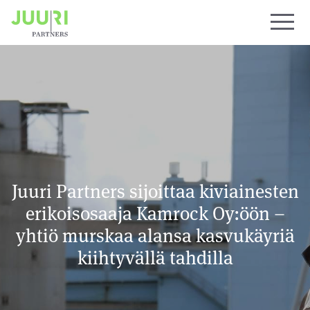
Juuri Partners sijoittaa kiviainesten
erikoisosaaja Kamrock Oy:öön –
yhtiö murskaa alansa kasvukäyriä
kiihtyvällä tahdilla