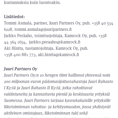
kustannuksia kuin luontoakin.
Lisätiedot:
Tommi Asmala, partner, Juuri Partners Oy, puh. +358 40 534
6228, tommi.asmala@juuripartners.fi
Jarkko Peräaho, toimitusjohtaja, Kamrock Oy, puh. +358
44 364 1654, jarkko.peraaho@kamrock.fi
Aki Hintta, tuotantojohtaja, Kamrock Oy, puh.
+358 400 881 773, aki.hintta@kamrock.fi
Juuri Partners Oy
Juuri Partners Oy:n 10 hengen tiimi hallinnoi yhteensä noin
200 miljoonan euron pääomasijoitusrahastoja Juuri Rahasto
I Ky:tä ja Juuri Rahasto II Ky:tä, jotka rahoittavat
vakiintuneita ja kannattavia pieniä ja keskisuuria yrityksiä
Suomessa. Juuri Partners tarjoaa kasvuhakuisille yrityksille
liiketoiminnan rahoitus- ja kehitysmuodon, jossa yhdistyvät
aktiivinen omistajuus, liiketoiminnan tuki sekä