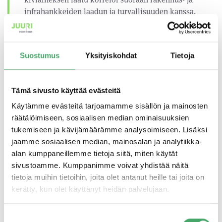
infrahankkeiden laadun ja turvallisuuden kanssa.
Kiven murskaamisessa täytyy löytää koko ajan uusia
tapoja toimia, jotta toimintamme pysyy
kustannustehokkaana ja laadukkaana. Vastuullisuus
Suostumus
Yksityiskohdat
Tietoja
on kaiken toimintamme ytimessä, ulottuen muun
muassa työturvallisuuteen ja ympäristövastuuseen,
tuotantojohtaja Aki Hintta kertoo.
Tämä sivusto käyttää evästeitä
Käytämme evästeitä tarjoamamme sisällön ja mainosten
– On todella hienoa saada Juuri Partners
räätälöimiseen, sosiaalisen median ominaisuuksien
vauhdittamaan kasvuamme. Olemme kehittäneet
tukemiseen ja kävijämäärämme analysoimiseen. Lisäksi
toimintaamme systemaattisesti, hioneet prosesseja
jaamme sosiaalisen median, mainosalan ja analytiikka-
mahdollisimman ketteriksi ja innovoineet tuotteita ja
alan kumppaneillemme tietoja siitä, miten käytät
toimintatapoja, joille on kysyntää. Seuraavaksi
sivustoamme. Kumppanimme voivat yhdistää näitä
haemme kasvua niin kotimaasta kuin muista
tietoja muihin tietoihin, joita olet antanut heille tai joita on
Pohjoismaistakin sekä kehitämme toimintaamme
kerätty, kun olet käyttänyt heidän palvelujaan.
edelleen vastamaan entistä paremmin
asiakaskuntamme tarpeita, iloitsee Kamrockin
toimitusjohtaja Jarkko Peräaho.
Suostumuksen