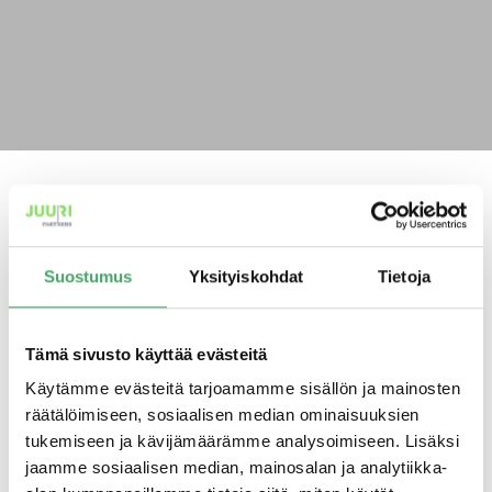
2.5.2018
JUURI PARTNERS
TIEDOTE
Suostumus
Yksityiskohdat
Tietoja
Tämä sivusto käyttää evästeitä
Tiimin jäsenenä osallistut uusien kohdeyhtiöiden analysointiin,
Käytämme evästeitä tarjoamamme sisällön ja mainosten
yritysjärjestelyiden toteuttamiseen sekä kohdeyhtiöiden
räätälöimiseen, sosiaalisen median ominaisuuksien
kehittämiseen, seurantaan ja raportointiin. Työssäsi tutustut
tukemiseen ja kävijämäärämme analysoimiseen. Lisäksi
monipuolisesti erilaisiin toimialoihin, yrityksiin ja
jaamme sosiaalisen median, mainosalan ja analytiikka-
yrittäjätarinoihin. Tehtävässä toimit tiiviissä yhteistyössä niin