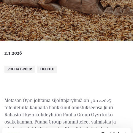
2.1.2026
PUUHA GROUP
TIEDOTE
Metasan Oy:n johtama sijoittajaryhmä on 30.12.2025
toteutetulla kaupalla hankkinut omistukseensa Juuri
Rahasto I Ky:n kohdeyhtiön Puuha Group Oy:n koko
osakekannan. Puuha Group suunnittelee, valmistaa ja
jakelee laadukkaita ja vastuullisesti tuotettuja lasten