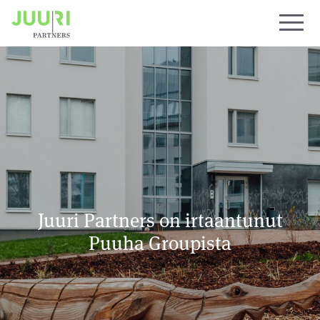
Juuri Partners on irtaantunut
Puuha Groupista