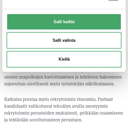
kohdennetaan suoraan tehtävään sopivimmille
kandidaateille. Digitaaliset mainosverkot tavoittavat myös
ne passiiviset työnhakijat, jotka eivät välttämättä hae
Salli kaikki
aktiivisesti uutta työtä, mutta ovat avoimia uusille
mahdollisuuksille.
Salli valinta
Työnhakijoiden sopivuutta avoimeen tehtävään
määritellään nopeasti täytettävillä, mobiilioptimoiduilla
Kiellä
kyselykaavakkeilla, joiden perusteella hakijoita arvioidaan
ja suodatetaan minuuteissa, tekoälyä apuna käyttäen. Näin
uusien urapolkujen kartoittaminen ja tehtävien hakeminen
sujuvoituu oleellisesti myös työntekijän näkökulmasta.
Ratkaisu poistaa myös rekrytoinnin vinoumia. Parhaat
kandidaatit valikoituvat tekoälyn avulla anonyymin
rekrytoinnin perusteiden mukaisesti, pelkkään osaamiseen
ja tehtävään soveltuvuuteen perustuen.