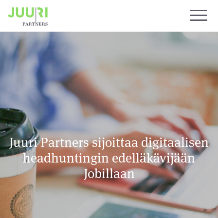
Juuri Partners sijoittaa digitaalisen
headhuntingin edelläkävijään
Jobillaan