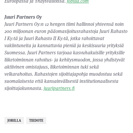
Euroopassa ja Yhdysvalloissa.
jobilla.com
Juuri Partners Oy
Juuri Partners Oy:n 12 hengen tiimi hallinnoi yhteensä noin
200 miljoonan euron pääomasijoitusrahastoja Juuri Rahasto
I Ky:tä ja Juuri Rahasto II Ky:tä, jotka rahoittavat
vakiintuneita ja kannattavia pieniä ja keskisuuria yrityksiä
Suomessa. Juuri Partners tarjoaa kasvuhakuisille yrityksille
liiketoiminnan rahoitus- ja kehitysmuodon, jossa yhdistyvät
aktiivinen omistajuus, liiketoiminnan tuki sekä
velkarahoitus. Rahastojen sijoittajapohja muodostuu sekä
suomalaisesta että kansainvälisestä institutionaalisesta
sijoittajakunnasta.
juuripartners.fi
JOBILLA
TIEDOTE