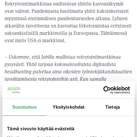
Rekrytointimarkkinaa uudistavan yhtiön kasvunäkymät
ovat vahvat. Pandemiasta huolimatta yhtiö kaksinkertaisti
myyntinsä ensimmäisen pandemiavuoden aikana. Lyhyen
aikavälin tavoitteena on kasvattaa liiketoimintaa erityisesti
saksankielisillä markkinoilla ja Euroopassa. Tähtäimessä
ovat myös USA:n markkinat.
– Uskomme, että Jobilla mullistaa rekrytointimarkkinaa
pysyvästi. Yhtiö tarjoaa kokonaisvaltaista digitaalista
headhunting-palvelua aina oikeiden työntekijäkandidaattien
tavoittamisesta rekrytointeihin asti. Kun samalla
passiivisetkin työnhakijat voivat arjen kiireidensäkin keskellä
pysyä kartalla työmahdollisuuksista ja hakea kiinnostavia
paikkoja ketterästi muutamalla klikkauksella, uskon, että
Suostumus
Yksityiskohdat
Tietoja
rekrytointipöydissä käydään yhä useammin relevantteja
keskusteluja,
sanoo Juuri Partnersin CTO
Eetu Blomqvist
.
Tämä sivusto käyttää evästeitä
– Jobillan erityinen vahvuus on kandidaattien