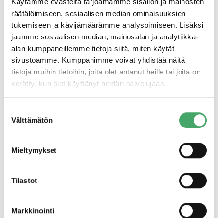
Käytämme evästeitä tarjoamamme sisällön ja mainosten
identifioinnissa – juuri siinä, mihin usein käytetään hintavia
räätälöimiseen, sosiaalisen median ominaisuuksien
rekrytointikonsultteja. Ratkaisun avulla saavutetaan
tukemiseen ja kävijämäärämme analysoimiseen. Lisäksi
hämmästyttäviä tuloksia, oli kysymys sitten koodareiden
jaamme sosiaalisen median, mainosalan ja analytiikka-
kaltaisista äärimmäisen kysytyistä ammattilaisista tai
alan kumppaneillemme tietoja siitä, miten käytät
spesifiä osaamista vaativasta tuotannollisesta työstä
sivustoamme. Kumppanimme voivat yhdistää näitä
pienehköllä paikkakunnalla.
tietoja muihin tietoihin, joita olet antanut heille tai joita on
kerätty, kun olet käyttänyt heidän palvelujaan.
– Kasvamme todella kovaa tahtia kaikilla markkinoilla, joilla
ratkaisumme on saatavilla. Sijoittajiemme tuella aiomme
Suostumuksen
kasvattaa markkinaosuuttamme Saksassa ja Yhdysvalloissa.
Välttämätön
valinta
Lisäksi avaamme uusia markkinoita ympäri maailmaa
paikallisten partnerien avulla
, kertoo Jobillan
toimitusjohtaja
Henri Nordström.
Mieltymykset
Täsmärekrytointia ilman vinoumia
Tilastot
Jobilla kääntää perinteisen työnhakuasetelman päälaelleen
ja suoraviivaistaa samalla prosessia työnhakijan
Markkinointi
näkökulmasta huomattavasti. Työpaikkailmoittelu