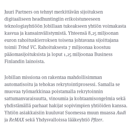
Juuri Partners on tehnyt merkittävän sijoituksen
digitaaliseen headhuntingiin erikoistuneeseen
teknologiayhtiöön Jobillaan tukeakseen yhtiön voimakasta
kasvua ja kansainvälistymistä. Yhteensä 8,25 miljoonan
euron rahoituskierroksen toisena johtavana sijoittajana
toimii
Trind VC
. Rahoituksesta 7 miljoonaa koostuu
pääomasijoituksista ja loput 1,25 miljoonaa Business
Finlandin lainoista.
Jobillan missiona on rakentaa mahdollisimman
automatisoitu ja tehokas rekrytointiprosessi. Samalla se
muovaa työmarkkinaa poistamalla rekrytoinnin
sattumanvaraisuutta, vinoumia ja kohtaamisongelmia sekä
yhdistämällä parhaat hakijat sopivimpien yhtiöiden kanssa.
Yhtiön asiakkaisiin kuuluvat Suomessa muun muassa
Audi
ja
ReMAX
sekä Yhdysvalloissa lääkeyhtiö
Pfizer
.