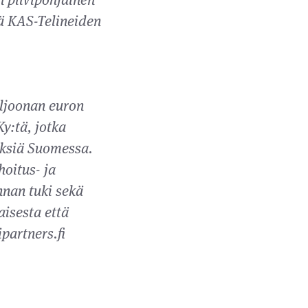
kä KAS-Telineiden
iljoonan euron
y:tä, jotka
tyksiä Suomessa.
hoitus- ja
nnan tuki sekä
isesta että
partners.fi