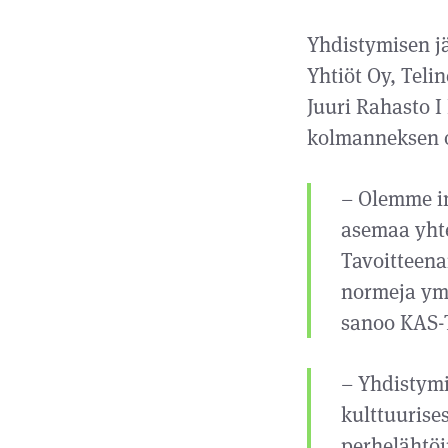
Yhdistymisen jä
Yhtiöt Oy, Teli
Juuri Rahasto I
kolmanneksen 
– Olemme i
asemaa yhte
Tavoitteena
normeja ym
sanoo KAS-T
– Yhdistymi
kulttuurise
perhelähtöi