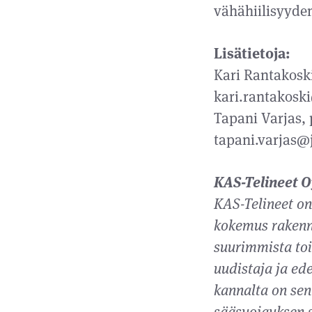
vähähiilisyyde
Lisätietoja:
Kari Rantakoski
kari.rantakoski
Tapani Varjas, 
tapani.varjas@j
KAS-Telineet O
KAS-Telineet on
kokemus rakennu
suurimmista toi
uudistaja ja ed
kannalta on sen
sääsuojauksen s