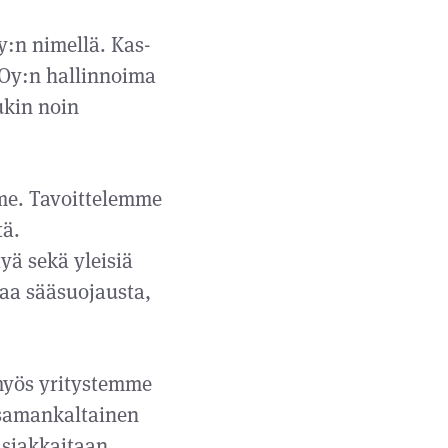
y:n nimellä. Kas-
 Oy:n hallinnoima
ukin noin
e. Tavoittelemme
tä.
yä sekä yleisiä
aa sääsuojausta,
 myös yritystemme
 samankaltainen
asiakkaitaan,