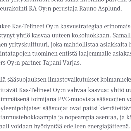
neurakointi RA Oy:n perustaja Rauno Asplund.
kee Kas-Telineet Oy:n kasvustrategiaa erinomaises
tynyt yhtiö kasvaa uuteen kokoluokkaan. Samall
nen yrityskulttuuri, joka mahdollistaa asiakkaita
intatapojen tuominen entistä laajemmalle asiaka
ers Oy:n partner Tapani Varjas.
llä sääsuojauksen ilmastovaikutukset kolmannek
vittävät Kas-Telineet Oy:n vahvaa kasvua: yhtiö uu
immäisenä toimijana PVC-muovista sääsuojien v
leenipohjaiset sääsuojat ovat paitsi kierrätettäv
tannustehokkaampia ja nopeampia asentaa, ja kä
aali voidaan hyödyntää edelleen energiajätteenä.