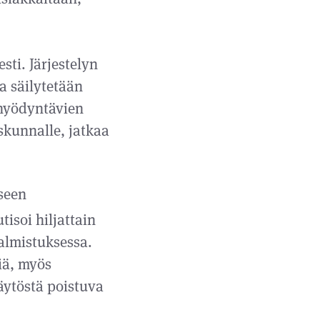
ti. Järjestelyn
a säilytetään
 hyödyntävien
skunnalle, jatkaa
seen
tisoi hiljattain
almistuksessa.
iä, myös
ytöstä poistuva