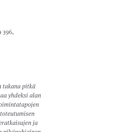
9 396,
n takana pitkä
vaa yhdeksi alan
toimintatapojen
n toteutumisen
eratkaisujen ja
n pilvipohjainen