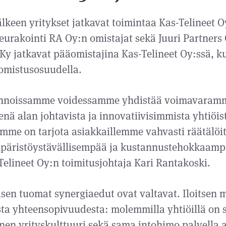
lkeen yritykset jatkavat toimintaa Kas-Telineet O
neurakointi RA Oy:n omistajat sekä Juuri Partners
 Ky jatkavat pääomistajina Kas-Telineet Oy:ssä, k
omistusosuudella.
nnoissamme voidessamme yhdistää voimavaramm
nä alan johtavista ja innovatiivisimmista yhtiöis
mme on tarjota asiakkaillemme vahvasti räätälöit
päristöystävällisempää ja kustannustehokkaamp
elineet Oy:n toimitusjohtaja Kari Rantakoski.
sen tuomat synergiaedut ovat valtavat. Iloitsen
sta yhteensopivuudesta: molemmilla yhtiöillä on
nen yrityskulttuuri sekä sama intohimo palvella 