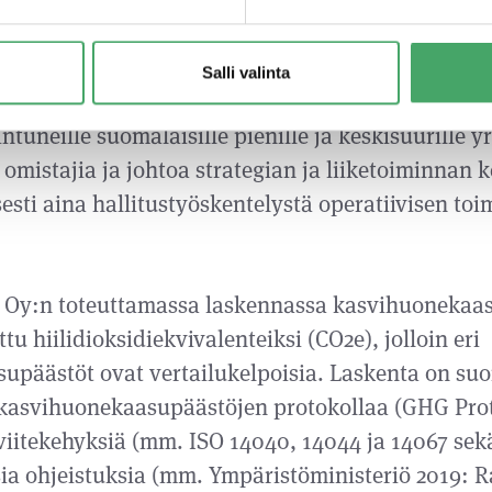
 telineiden kuorma kohdistuu kiinteisiin rakenteis
hittää liiketoimintaansa yhteistyössä pääomasijo
Salli valinta
anssa. Juuri Partners on rahoituksen ja liiketoi
uneille suomalaisille pienille ja keskisuurille yri
 omistajia ja johtoa strategian ja liiketoiminnan 
esti aina hallitustyöskentelystä operatiivisen to
et Oy:n toteuttamassa laskennassa kasvihuonekaa
ttu hiilidioksidiekvivalenteiksi (CO2e), jolloin eri
päästöt ovat vertailukelpoisia. Laskenta on suor
 kasvihuonekaasupäästöjen protokollaa (GHG Proto
viitekehyksiä (mm. ISO 14040, 14044 ja 14067 sek
sia ohjeistuksia (mm. Ympäristöministeriö 2019: