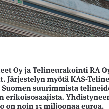
eet Oy ja Telineurakointi RA O
t. Järjestelyn myötä KAS-Teline
i Suomen suurimmista telineid
n erikoisosaajista. Yhdistynee
to on noin 15 miljoonaa euroa.