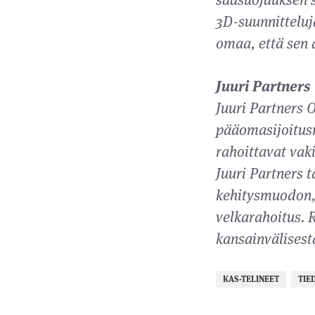
3D-suunnitteluj
omaa, että sen 
Juuri Partners
Juuri Partners 
pääomasijoitusra
rahoittavat vak
Juuri Partners t
kehitysmuodon, 
velkarahoitus. 
kansainvälisestä
KAS-TELINEET
TIE