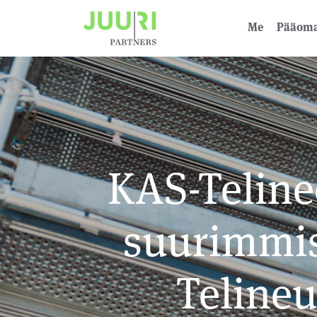
Me
Pääoma­
KAS-Teline
suurimmis
Telineu