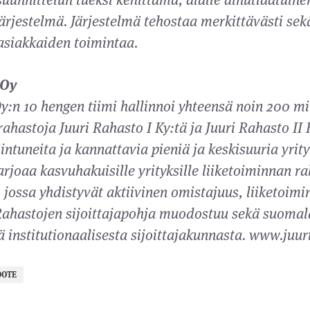
ärjestelmä. Järjestelmä tehostaa merkittävästi se
asiakkaiden toimintaa.
 Oy
Oy:n 10 hengen tiimi hallinnoi yhteensä noin 200 m
hastoja Juuri Rahasto I Ky:tä ja Juuri Rahasto II K
iintuneita ja kannattavia pieniä ja keskisuuria yri
arjoaa kasvuhakuisille yrityksille liiketoiminnan ra
jossa yhdistyvät aktiivinen omistajuus, liiketoimi
Rahastojen sijoittajapohja muodostuu sekä suomala
 institutionaalisesta sijoittajakunnasta. www.juuri
DOTE