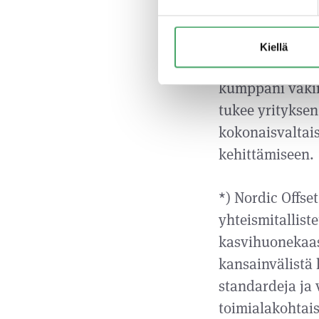
varmistaa, että
KAS-Telineet ke
Kiellä
Partners Oy:n k
kumppani vakiint
tukee yrityksen
kokonaisvaltais
kehittämiseen.
*) Nordic Offs
yhteismitalliste
kasvihuonekaasu
kansainvälistä
standardeja ja 
toimialakohtai