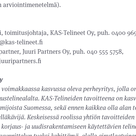
n arviointimenetelmä).
, toimitusjohtaja, KAS-Telineet Oy, puh. 0400 96
@kas-telineet.fi
partner, Juuri Partners Oy, puh. 040 555 5758,
uuripartners.fi
y
 voimakkaassa kasvussa oleva perheyritys, jolla o
stelinealalta. KAS-Telineiden tavoitteena on kas
mijoista Suomessa, sekä ennen kaikkea olla alan 
elläkävijä. Keskeisessä roolissa yhtiön tavoitteide
 korjaus- ja uudisrakentamiseen käytettävien telin
uunnittelun tueksi kehittämä, alalle ainutlaatuine