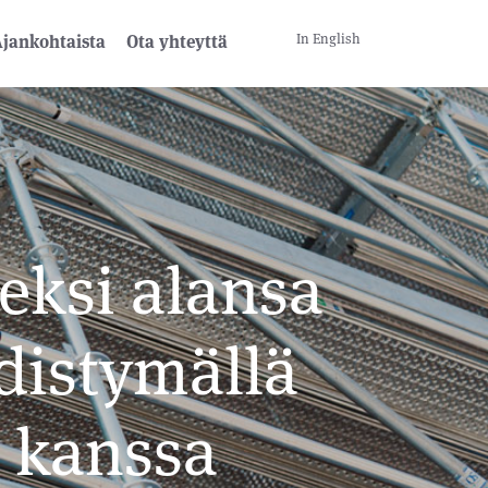
In English
jankohtaista
Ota yhteyttä
eksi alansa
distymällä
n kanssa