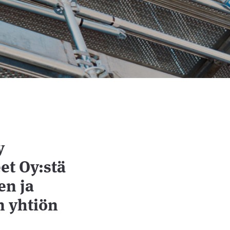
y
et Oy:stä
en ja
n yhtiön