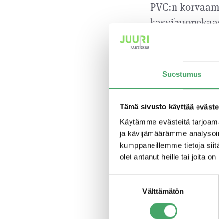
PVC:n korvaami
kasvihuonekaas
sääsuojamateri
grammaa CO2e, s
kolme kertaa s
Suostumus
sääsuojamateria
keventyminen l
Tämä sivusto käyttää eväste
asentamista ja 
Käytämme evästeitä tarjoama
kierrätettävää 
ja kävijämäärämme analysoim
aikana.
kumppaneillemme tietoja siitä
olet antanut heille tai joita o
Kas-Telineet o
Suostumuksen
innovatiivinen 
Välttämätön
valinta
yksilöllisen su
3D-mallinnus ma