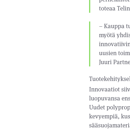
toteaa Teli
– Kauppa tu
myötä yhdis
innovatiivi
uusien toim
Juuri Partn
Tuotekehitykse
Innovaatiot sii
luopuvansa ens
Uudet polypropy
kevyempiä, kus
sääsuojamateri