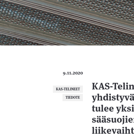
9.11.2020
KAS-Telin
KAS-TELINEET
yhdistyvä
TIEDOTE
tulee yks
sääsuojie
liikevaih