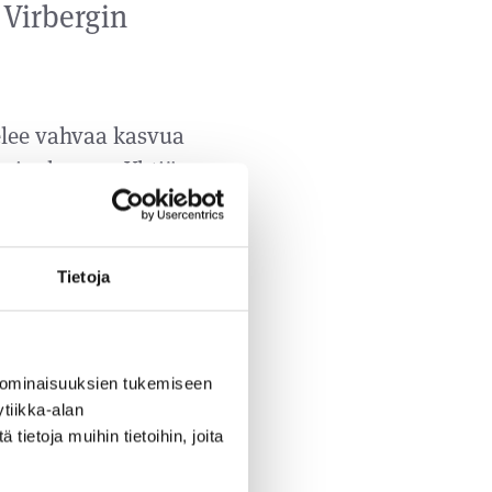
 Virbergin
elee vahvaa kasvua
uojauksessa. Yhtiö
erustuvalla,
uuden tehokkaammin
ia
Tietoja
s, joka perustuu
 ominaisuuksien tukemiseen
logian
tiikka-alan
nkilöstö ja
ietoja muihin tietoihin, joita
i, koska heillä on