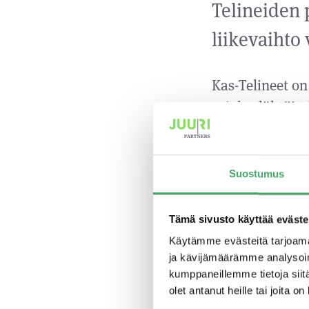
Telineiden 
liikevaihto 
Kas-Telineet o
asiakaslähtöise
hakee kasvua m
pilvipohjaisel
ja havainnolli
Suostumus
kustannustehokk
Tämä sivusto käyttää eväste
”Tavoitteen
Käytämme evästeitä tarjoama
yrityksemm
ja kävijämäärämme analysoim
hyödyntämis
kumppaneillemme tietoja siitä
olet antanut heille tai joita o
erityisesti 