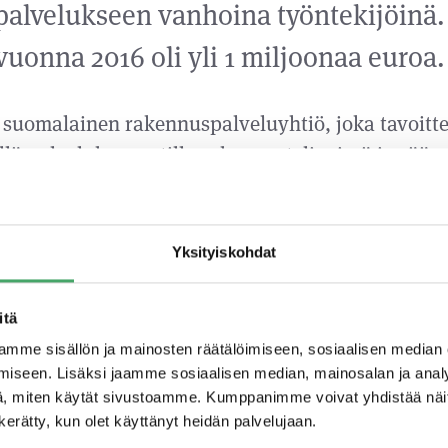
palvelukseen vanhoina työntekijöinä.
vuonna 2016 oli yli 1 miljoonaa euroa.
n suomalainen rakennuspalveluyhtiö, joka tavoitt
llä palvelukonseptilla rakennustelineissä ja sääs
yös digitaalisuudesta uudella 3D-mallinnuksiin p
la suunnittelupalvelulla, joka tarjoaa mahdollis
semmin suunnitella asiakkaiden tarpeiden mukais
Yksityiskohdat
aita telineratkaisuja.
itä
amme on rakentaa Suomen paras telinealan yrity
mme sisällön ja mainosten räätälöimiseen, sosiaalisen median
e intohimoon palvella asiakkaitamme sekä tekno
iseen. Lisäksi jaamme sosiaalisen median, mainosalan ja analy
een asiakaskokemuksen luomisessa. Virbergin he
, miten käytät sivustoamme. Kumppanimme voivat yhdistää näitä t
n kerätty, kun olet käyttänyt heidän palvelujaan.
Karl Bergström tukevat tätä tavoitetta erinomaisest