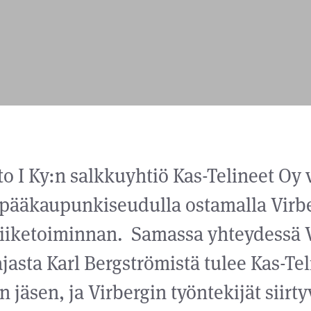
to I Ky:n salkkuyhtiö Kas-Telineet Oy 
pääkaupunkiseudulla ostamalla Virb
liiketoiminnan. Samassa yhteydessä 
jasta Karl Bergströmistä tulee Kas-Te
jäsen, ja Virbergin työntekijät siirty