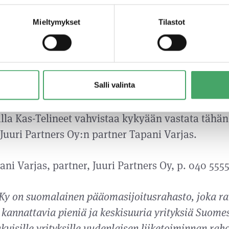
tapainen toimintamalli ja kulttuuri kuin Kas-Teli
den toimitusjohtaja Kari Rantakoski.
Mieltymykset
Tilastot
ettu yritysosto tukee erinomaisesti Kas-Telineiden
si sääsuojayritykseksi pääkaupunkiseudulla. As
Kas-Telineiden omaan pilvipohjaiseen 3D-mallinn
Salli valinta
 suunnittelupalveluun on merkittävää, ja nyt tot
lla Kas-Telineet vahvistaa kykyään vastata tähä
uuri Partners Oy:n partner Tapani Varjas.
pani Varjas, partner, Juuri Partners Oy, p. 040 555
 Ky on suomalainen pääomasijoitusrahasto, joka ra
 kannattavia pieniä ja keskisuuria yrityksiä Suomes
uisille yrityksille uudenlaisen liiketoiminnan raho