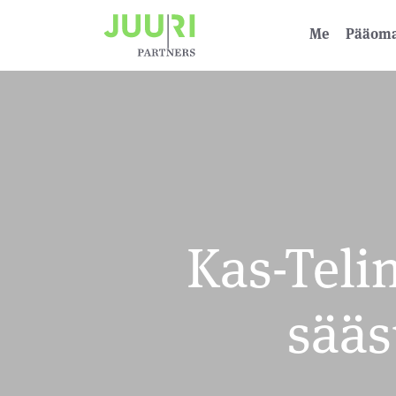
Me
Pääoma­
Kas-Teli
sääs