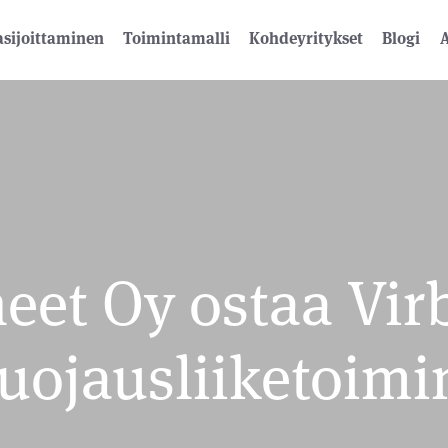
sijoittaminen
Toimintamalli
Kohdeyritykset
Blogi
A
neet Oy ostaa Vir
uojausliiketoim