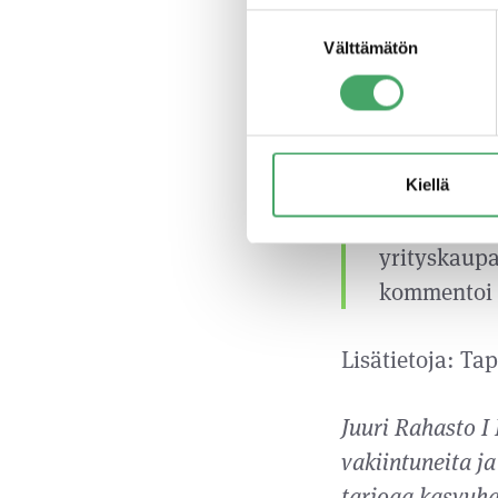
hyvin saman
Suostumuksen
Kas-Telinei
Välttämätön
valinta
”Nyt toteut
merkittäväk
kiinnostus 
Kiellä
perustuvaan
yrityskaupa
kommentoi J
Lisätietoja: Ta
Juuri Rahasto I
vakiintuneita ja
tarjoaa kasvuhak