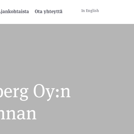
In English
jankohtaista
Ota yhteyttä
berg Oy:n
innan