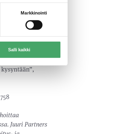
neillä”, toteaa
Markkinointi
 tavoitetta kasvaa
iakkaiden
uksiin
Salli kaikki
eutetulla
n kysyntään”,
5758
hoittaa
sa. Juuri Partners
itus- ja