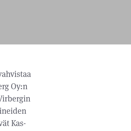
vahvistaa
erg Oy:n
Virbergin
lineiden
vät Kas-