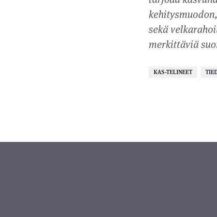
kehitysmuodon, 
sekä velkarahoi
merkittäviä suom
KAS-TELINEET
TIE