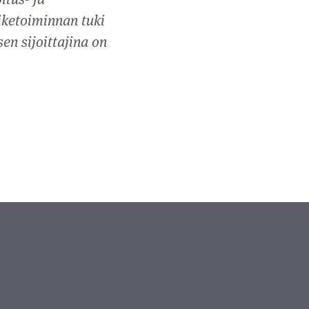
iketoiminnan tuki
en sijoittajina on