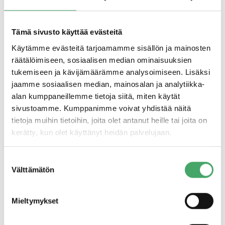
pörssiyhtiö Rovio Entertainment Oyj:ssä, niistä viisi vuotta
yhtiön toimitusjohtajana. Ennen Roviota Levoranta on
työskennellyt mm. Nokiassa, Pöyryllä ja Valiolla.
Tämä sivusto käyttää evästeitä
Huhtikuussa 2021 Kati Levoranta aloittaa osakkaana P2X
Käytämme evästeitä tarjoamamme sisällön ja mainosten
Solution Oy:ssä vastaten yhtiön operatiivisen ja
räätälöimiseen, sosiaalisen median ominaisuuksien
kaupallisen toiminnan kehittämisestä. P2X Solutions pyrkii
tukemiseen ja kävijämäärämme analysoimiseen. Lisäksi
rakentamaan päästötöntä yhteiskuntaa tuottamalla
jaamme sosiaalisen median, mainosalan ja analytiikka-
elektrolyysin avulla vihreää vetyä ja jatkojalostamalla siitä
alan kumppaneillemme tietoja siitä, miten käytät
synteettisiä polttoaineita.
sivustoamme. Kumppanimme voivat yhdistää näitä
tietoja muihin tietoihin, joita olet antanut heille tai joita on
Kati omaa juridisen ja kaupallisen koulutuksen ja hänellä
kerätty, kun olet käyttänyt heidän palvelujaan.
on mittava kokemus juridisista sekä liikkeenjohdollisista
tehtävistä sekä yksityisessä omistuksessa olevissa että
Suostumuksen
listatuissa yhtiössä.
Välttämätön
valinta
”Kati on tiiminrakentaja ja liiketoimintaa laajalti
Mieltymykset
ymmärtävä joukkuepelaaja. Juuri on kumppani
kohdeyhtiöilleen ja Katin tapa rakentaa menestystä