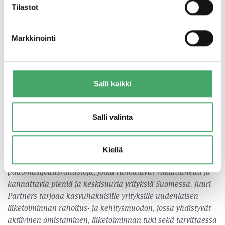
kohtaa hyvin samanlaisen mallin Juuren toiminnassa.
Tilastot
” toteaa hallituksen puheenjohtaja Jukka Hienonen.
Markkinointi
”On hienoa olla mukana Juuren toiminnassa ja
auttamassa suomalaisia yrittäjiä rakentamaan
menestystarinoita. Juurella on huippu tiimi ja olenkin
hyvin iloinen päästessäni työskentelmään heidän
Salli kaikki
kanssaan kohdeyritysten parissa.”, kertoo Kati
Levoranta.
Salli valinta
Kiellä
Juuri Rahastot I ja II ovat suomalaisia
pääomasijoitusrahastoja, jotka rahoittavat vakiintuneita ja
kannattavia pieniä ja keskisuuria yrityksiä Suomessa. Juuri
Partners tarjoaa kasvuhakuisille yrityksille uudenlaisen
liiketoiminnan rahoitus- ja kehitysmuodon, jossa yhdistyvät
aktiivinen omistaminen, liiketoiminnan tuki sekä tarvittaessa