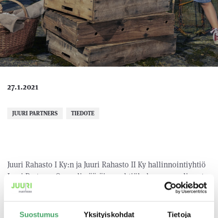
27.1.2021
JUURI PARTNERS
TIEDOTE
Juuri Rahasto I Ky:n ja Juuri Rahasto II Ky hallinnointiyhtiö
Juuri Partners Oy:n ylimääräinen yhtiökokous on valinnut
Kati Levorannan Juuri Partners Oy:n hallituksen jäseneksi.
Viimeiset kahdeksan vuotta Kati on työskennellyt
Suostumus
Yksityiskohdat
Tietoja