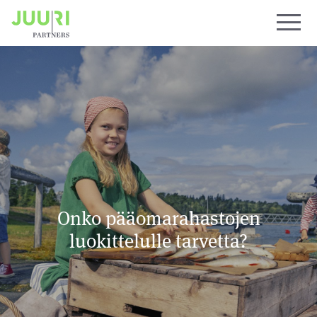
Onko pääomarahastojen
luokittelulle tarvetta?