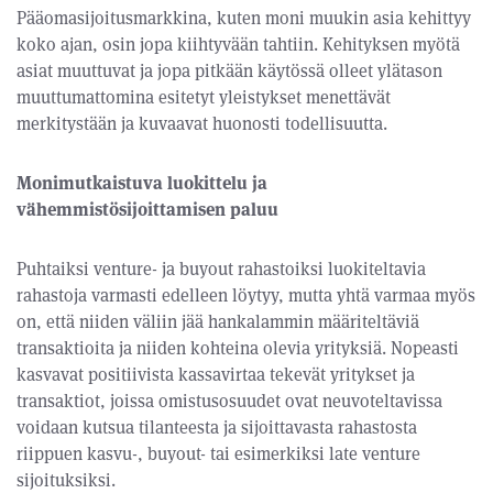
Pääomasijoitusmarkkina, kuten moni muukin asia kehittyy
koko ajan, osin jopa kiihtyvään tahtiin. Kehityksen myötä
asiat muuttuvat ja jopa pitkään käytössä olleet ylätason
muuttumattomina esitetyt yleistykset menettävät
merkitystään ja kuvaavat huonosti todellisuutta.
Monimutkaistuva luokittelu ja
vähemmistösijoittamisen paluu
Puhtaiksi venture- ja buyout rahastoiksi luokiteltavia
rahastoja varmasti edelleen löytyy, mutta yhtä varmaa myös
on, että niiden väliin jää hankalammin määriteltäviä
transaktioita ja niiden kohteina olevia yrityksiä. Nopeasti
kasvavat positiivista kassavirtaa tekevät yritykset ja
transaktiot, joissa omistusosuudet ovat neuvoteltavissa
voidaan kutsua tilanteesta ja sijoittavasta rahastosta
riippuen kasvu-, buyout- tai esimerkiksi late venture
sijoituksiksi.