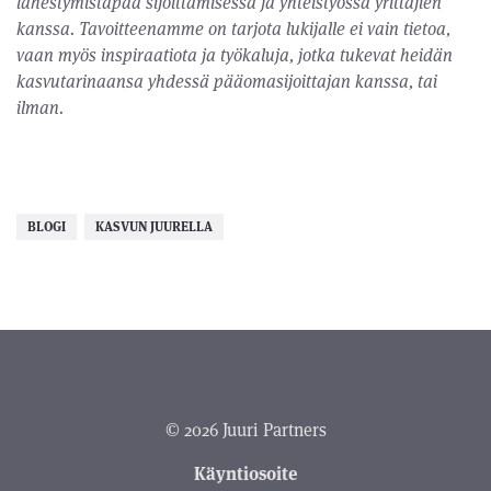
lähestymistapaa sijoittamisessa ja yhteistyössä yrittäjien
kanssa. Tavoitteenamme on tarjota lukijalle ei vain tietoa,
vaan myös inspiraatiota ja työkaluja, jotka tukevat heidän
kasvutarinaansa yhdessä pääomasijoittajan kanssa, tai
ilman.
BLOGI
KASVUN JUURELLA
© 2026 Juuri Partners
Käyntiosoite