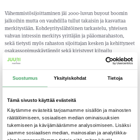
Vähemmistösijoittaminen jäi 2000-luvun buyout boomin
jalkoihin mutta on vauhdilla tullut takaisin ja kasvattaa
merkitystään. Kohdeyrityslähtöinen tarkastelu, yhteisen
vahvan intressin merkitys yrittäjän ja pääomarahaston,
sekä tietysti myös rahaston sijoittajan kesken ja kehittyneet
osakassopimuskäytännöt sekä kiristynyt kilpailu
yrityskauppahankkeissa on saanut monet buyout-rahastot
avaamaan strategiansa myös vähemmistöosuuksille
kohdeyrityksissä. Myös rahastojen sijoittajat ovat
Suostumus
Yksityiskohdat
Tietoja
kirjanneet samaa tahtia sijoitusstrategioitaan uusiksi.
Yhteinen päätöksenteko sekä vahva yhteinen intressi ohjaa
yhtiöitä tehokkaasti omistaja-arvon kasvuun.
Tämä sivusto käyttää evästeitä
Käytämme evästeitä tarjoamamme sisällön ja mainosten
Yleisrahasto, erikoistunut rahasto?
räätälöimiseen, sosiaalisen median ominaisuuksien
tukemiseen ja kävijämäärämme analysoimiseen. Lisäksi
Yleis- vai erikoistunut rahasto on edellisiäkin
jaamme sosiaalisen median, mainosalan ja analytiikka-
moninaisempi kysymys. Erikoistumisen ajurit hyvin