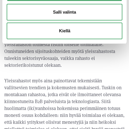
Monistaminen ja skaalaaminen ovat tehokkaaksi
tunnustettuja arvonluontimekanismeja.
Pääomasijoittajilla
Salli valinta
on taipumusta toistaa menestyneestä sijoituskohteesta ja
arvonluontiprojektista saatua positiivista kokemusta
seuraavissa sijoituskohteista. Parhaimmillaan
Kiellä
onnistumisen skaalaaminen on, kun se on tehtävissä
yleisrahaston toimesta ristiin toiselle toimialalle.
Onnistuneiden sijoituskohteiden myötä yleisrahastosta
tuleekin sektorisyväosaaja, vaikka rahasto ei
sektorierikoistunut olekaan.
Yleisrahastot myös aina painottavat tekemistään
vallitsevien trendien ja kokemusten mukaisesti. Tuskin on
montakaan rahastoa, jotka eivät ole ilmoittaneet olevansa
kiinnostuneita B2B palveluista ja teknologiasta. Siitä
huolimatta (iki)vanhoissa hokemissa perimmäinen totuus
monesti osuus kohdalleen: niin hyvää toimialaa ei olekaan,
että kaikki yritykset olisivat menestyjiä ja niin heikoksi