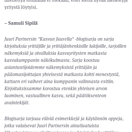
miellettyä toimialaa ei olekaan, ettei sieltä hyvää menestyjä
yritystä löytyisi.
– Samuli Sipilä
Juuri Partnersin ”Kasvun Juurella” -blogisarja on sarja
kirjoituksia yrittäjille ja yrittäjänhenkisille lukijoille, tarjoillen
näkemyksiä ja oivalluksia kasvuyritysten matkasta
kasvukumppanin näkökulmasta. Sarja koostuu
asiantuntijoidemme näkemyksistä yrittäjän ja
pääomasijoittajan yhteisestä matkasta kohti menestystä,
kattaen eri vaiheet aina kumppanin valinnasta exitiin.
Kirjoituksissamme korostuu etenkin yhteisen arvon
luominen, vastuullinen kasvu, sekä päätöksenteon
avaintekijät.
Blogisarja tarjoaa eläviä esimerkkejä ja käytännön oppeja,
jotka valaisevat Juuri Partnersin ainutlaatuista