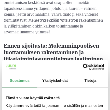
onnistumisen keskiössä ovat osapuolten – meidän
tapauksessamme yrittäjien, johdon ja Juuren – välinen
kemia, jaettu arvomaailma, vahva dialogi sekä yhteiset
toimintatavat. Menestyksekkään yhteistyön rakentaminen
ja ylläpitäminen onkin kaiken toimintamme ja
arvomaailmamme ytimessä.
Ennen sijoitusta: Molemminpuolisen
luottamuksen rakentaminen ja
liiketoimintasuunnitelman laatiminen
Onnistunut yhteistyö pohjautuu molemminpuoliseen
luottamukseen ja sen rakentaminen alkaa jo ensimmäisessä
Suostumus
Yksityiskohdat
Tietoja
tapaamisessa yrittäjien kanssa. Pidämme huolta siitä, että
olemme sanojemme mittaisia, ja nostamme niin positiiviset
kuin negatiivisetkin asiat esiin läpinäkyvästi ja rehdisti.
Tämä sivusto käyttää evästeitä
Odotamme samaa myös yrittäjiltä. Mikäli koemme, että
näin ei tapahdu, yhteistyön toteutuminen on
Käytämme evästeitä tarjoamamme sisällön ja mainosten