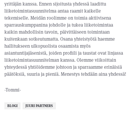
yrittäjän kanssa. Ennen sijoitusta yhdessä laadittu
liiketoimintasuunnitelma antaa raamit kaikelle
tekemiselle. Meidän roolimme on toimia aktiivisena
sparrauskumppanina johdolle ja tukea liiketoimintaa
kaikin mahdollisin tavoin, päivittäiseen toimintaan
kuitenkaan sotkeutumatta. Osana yhteistyötä haemme
hallitukseen ulkopuolista osaamista myös
asiantuntijajäsenistä, joiden profiili ja taustat ovat linjassa
liiketoimintasuunnitelman kanssa. Olemme viikoittain
yhteydessä yhtiöidemme johtoon ja sparraamme erinäisiä
päätöksiä, suuria ja pieniä. Menestys tehdään aina yhdessä!
-Tommi-
BLOGI
JUURI PARTNERS