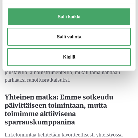
tekijöille, eli yrittäjille
Salli kaikki
Olemme tyypillisesti vähemmistösijoittajana
sijoituskohteissamme. Näkemyksemme mukaan suurempi
osa yhtiön arvonnoususta kuuluu yrittäjille. Emme
Salli valinta
kuitenkaan ole ns. prosenttisijoittaja, vaan joustava
kumppani, jonka kanssa isoista asioista päätetään yhdessä
Kiellä
ja joka toimii samalla tavalla, omistimme sitten yhtiöstä 49
% tai 51 %. Pystymme rahoittamaan kasvua myös
joustavilla lainainstrumenteilla, mikäli tämä nähdään
parhaaksi rahoitusratkaisuksi.
Yhteinen matka: Emme sotkeudu
päivittäiseen toimintaan, mutta
toimimme aktiivisena
sparrauskumppanina
Liiketoimintaa kehitetään tavoitteellisesti yhteistyössä