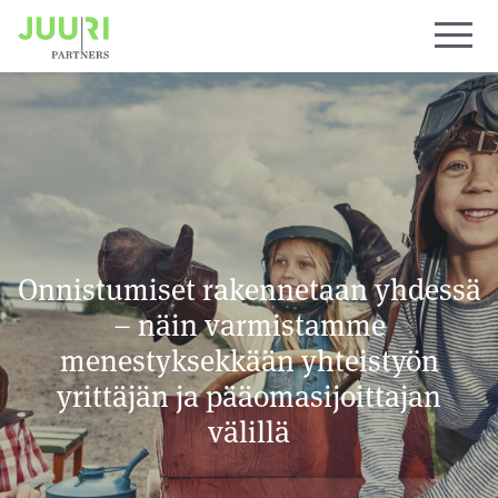
Onnistumiset rakennetaan yhdessä
– näin varmistamme
menestyksekkään yhteistyön
yrittäjän ja pääomasijoittajan
välillä