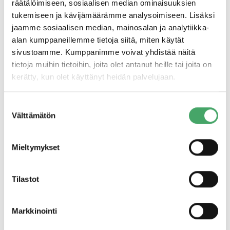
epätodennäköistä.
räätälöimiseen, sosiaalisen median ominaisuuksien
tukemiseen ja kävijämäärämme analysoimiseen. Lisäksi
Sijoitusta edeltävään toimintatapaamme kuuluu
jaamme sosiaalisen median, mainosalan ja analytiikka-
liiketoimintasuunnitelman laatiminen yhdessä yrittäjien
alan kumppaneillemme tietoja siitä, miten käytät
kanssa. Suunnitelma laaditaan yhteisissä
sivustoamme. Kumppanimme voivat yhdistää näitä
työpajamuotoisissa tapaamisissa. Fasilitoimamme prosessi
tietoja muihin tietoihin, joita olet antanut heille tai joita on
on pitkälle konseptoitu, ja sen lopputulemana rakentuu
kerätty, kun olet käyttänyt heidän palvelujaan.
yksityiskohtaiseen ulkoiseen ja sisäiseen analyysiin sekä
eri strategisiin valintoihin perustuva 3–5 vuoden
Suostumuksen
liiketoimintasuunnitelma tavoitteineen. Kun prosessi
Välttämätön
valinta
viedään läpi ennen sijoitusta, vauhtiin päästään heti
ensimmäisestä päivästä alkaen. Samalla varmistetaan
Mieltymykset
yhteisymmärrys yhtiön tulevaisuudesta ja yhteisistä
toimintatavoista jo ennen sijoitusta. Tekemiseen on helppo
sitoutua, kun kaikki osapuolet voivat luottaa yhteistyön
Tilastot
hedelmällisyyteen ja tähdätä tavoitteellisesti yhteiseen
maaliin.
Markkinointi
Sijoitusmalli: Arvonnousu ohjautuu sen