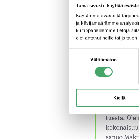
Tämä sivusto käyttää eväste
”Ihmisten k
Käytämme evästeitä tarjoama
yhä useampi
ja kävijämäärämme analysoim
alkuperästä
kumppaneillemme tietoja siitä
olet antanut heille tai joita o
luomaan kok
kuluttajien
Suostumuksen
Makrobiokse
Välttämätön
valinta
ettei yhtiö
hallituksen
”Vitality a
Kiellä
muuttuvaan
tuesta. Ole
kokonaisuut
sanoo Makro