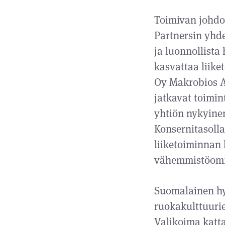
Toimivan johdo
Partnersin yhde
ja luonnollista
kasvattaa liik
Oy Makrobios A
jatkavat toimi
yhtiön nykyine
Konsernitasolla
liiketoiminnan
vähemmistöomis
Suomalainen hy
ruokakulttuurie
Valikoima katta