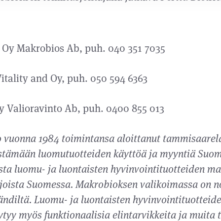
, Oy Makrobios Ab, puh. 040 351 7035
itality and Oy, puh. 050 594 6363
y Valioravinto Ab, puh. 0400 855 013
 vuonna 1984 toimintansa aloittanut tammisaarela
istämään luomutuotteiden käyttöä ja myyntiä Suome
ta luomu- ja luontaisten hyvinvointituotteiden ma
joista Suomessa. Makrobioksen valikoimassa on no
ändiltä. Luomu- ja luontaisten hyvinvointituotteide
tyy myös funktionaalisia elintarvikkeita ja muita t