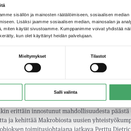
itä
iinnostus ravinnon terveysvaikutuksia kohtaan k
mme sisällön ja mainosten räätälöimiseen, sosiaalisen median
 haluaa varmistua ravintonsa luonnollisesta ja v
iseen. Lisäksi jaamme sosiaalisen median, mainosalan ja analy
. Näihin muuttuviin kuluttajatarpeisiin vastat
, miten käytät sivustoamme. Kumppanimme voivat yhdistää näitä t
n kerätty, kun olet käyttänyt heidän palvelujaan.
onaisuuden, jossa yhtiöt toimivat yrittäjämäisesti
 luonnollisen hyvinvoinnin edistämiseksi. Huomi
n toimintaperiaatteet ja pitkät perinteet alalta,
Mieltymykset
Tilastot
 voisi paremmin sopia konseptiimme”, iloitsee Vita
 puheenjohtaja ja Juuri Partnersin osakas Markus 
nd Oy:llä on äärimmäisen mielenkiintoinen tehtäv
Salli valinta
 kuluttajakysyntään ja uskon Makrobioksen hyö
nkin erittäin innostunut mahdollisuudesta päästä 
ta ja kehittää Makrobiosta uusien yhteistyökum
bioksen toimitusjohtajana jatkava Perttu Dietric