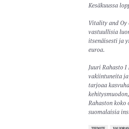
Kesäkuussa lopp
Vitality and Oy
vastuullisia luo
itsenäisesti ja 
euroa.
Juuri Rahasto I
vakiintuneita j
tarjoaa kasvuhak
kehitysmuodon, 
Rahaston koko o
suomalaisia inst
TIEDOTE
VALIORAV