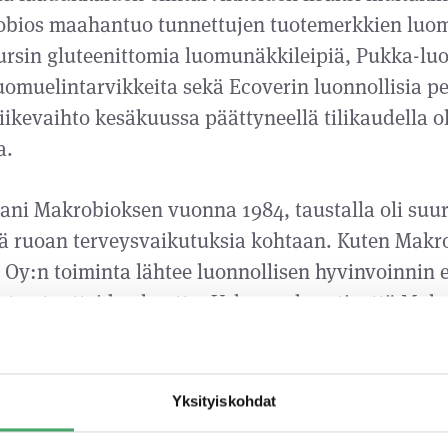
robios maahantuo tunnettujen tuotemerkkien luom
eursin gluteenittomia luomunäkkileipiä, Pukka-lu
uomuelintarvikkeita sekä Ecoverin luonnollisia pe
ikevaihto kesäkuussa päättyneellä tilikaudella ol
a.
ani Makrobioksen vuonna 1984, taustalla oli suur
ä ruoan terveysvaikutuksia kohtaan. Kuten Makro
d Oy:n toiminta lähtee luonnollisen hyvinvoinnin 
sten tuotteiden kautta. Uskon vahvasti, että Mak
d Oy:tä pystyy vastaamaan entistä paremmin kulut
mään heidän hyvinvointiaan luonnollisesti ja vastu
n perustaja Henrik Nyberg, joka jatkaa Vitality
Yksityiskohdat
ksessä neuvonantajan roolissa.