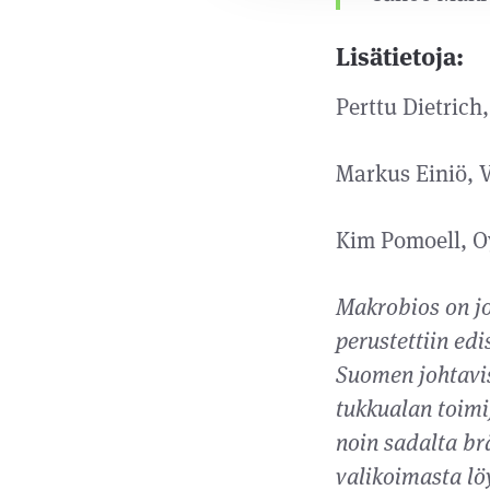
Lisätietoja:
Perttu Dietrich
Markus Einiö, V
Kim Pomoell, O
Makrobios on jo
perustettiin ed
Suomen johtavis
tukkualan toimi
noin sadalta br
valikoimasta löy