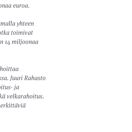
oonaa euroa.
amalla yhteen
otka toimivat
oin 14 miljoonaa
hoittaa
ssa. Juuri Rahasto
itus- ja
kä velkarahoitus.
erkittäviä