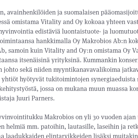
n, avainhenkilöiden ja suomalaisen pääomasijoitt
ssä omistama Vitality and Oy kokoaa yhteen vastu
 hyvinvointia edistäviä luontaistuote- ja luomutuot
etoimintaansa hankkimalla Oy Makrobios Ab:n ko
b, samoin kuin Vitality and Oy:n omistama Oy Va
ntaansa itsenäisinä yrityksinä. Kummankin konse
n johto sekä niiden myyntikanavavalikoima jatkav
 yhtiöt hyötyvät tukitoimintojen synergiaeduista
 kehitystyöstä, jossa on mukana muun muassa ko
taja Juuri Parners.
vinvointitukku Makrobios on yli 30 vuoden ajan
n helmiä mm. patoihin, lautasille, laseihin ja retk
a laadukkaiden elintarvikkeiden lisäksi muitakin