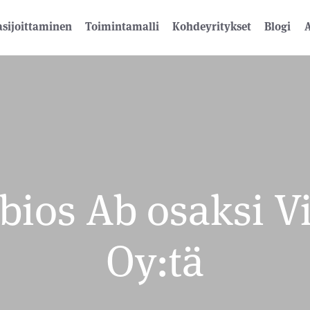
sijoittaminen
Toimintamalli
Kohdeyritykset
Blogi
A
ios Ab osaksi Vi
Oy:tä