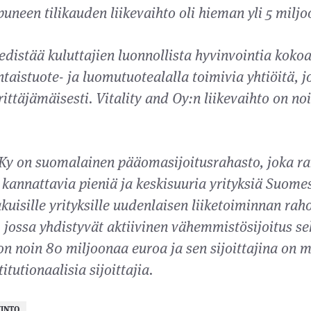
uneen tilikauden liikevaihto oli hieman yli 5 milj
 edistää kuluttajien luonnollista hyvinvointia koko
ntaistuote- ja luomutuotealalla toimivia yhtiöitä, j
yrittäjämäisesti. Vitality and Oy:n liikevaihto on n
 Ky on suomalainen pääomasijoitusrahasto, joka ra
a kannattavia pieniä ja keskisuuria yrityksiä Suome
uisille yrityksille uudenlaisen liiketoiminnan raho
jossa yhdistyvät aktiivinen vähemmistösijoitus se
n noin 80 miljoonaa euroa ja sen sijoittajina on m
itutionaalisia sijoittajia.
INTO