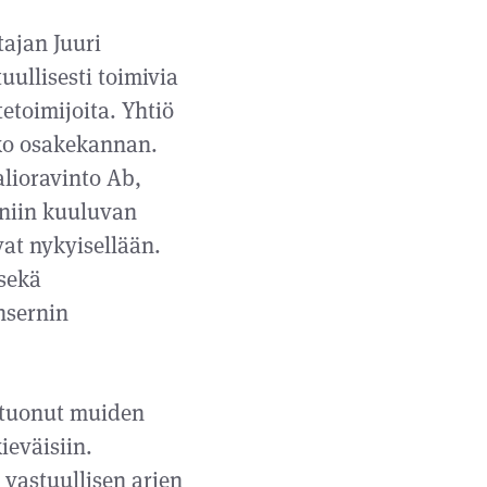
ajan Juuri
ullisesti toimivia
etoimijoita. Yhtiö
ko osakekannan.
lioravinto Ab,
rniin kuuluvan
at nykyisellään.
 sekä
nsernin
 tuonut muiden
ieväisiin.
 vastuullisen arjen