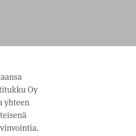
taansa
ntitukku Oy
a yhteen
hteisenä
vinvointia.