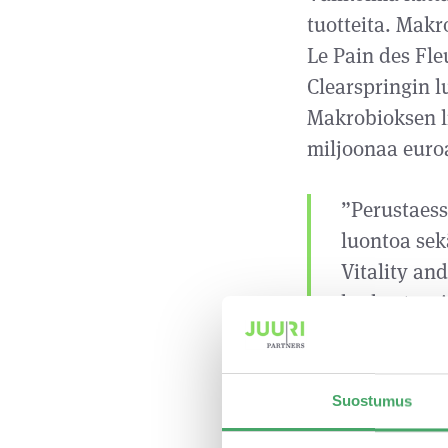
tuotteita. Mak
Le Pain des Fl
Clearspringin l
Makrobioksen li
miljoonaa euro
”Perustaess
luontoa sek
Vitality an
korkeatasoi
Vitality an
sekä edistä
Makrobiokse
Suostumus
tuotekehity