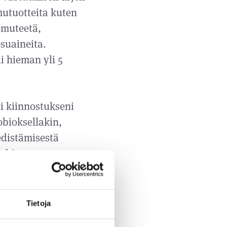
utuotteita kuten
omuteetä,
suaineita.
i hieman yli 5
i kiinnostukseni
bioksellakin,
edistämisestä
robios osana
tajien tarpeisiin
ullisesti”, toteaa
 and Oy:n
Tietoja