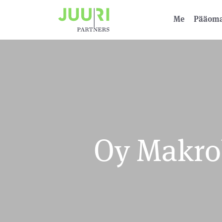
Me
Pääoma­
Oy Makrob