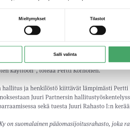
nut Pertti Korhosen jo vuosien ajan. Eteenpäin ka
 henkilönä hän on erittäin tervetullut jäsen Juuri
Mieltymykset
Tilastot
n” toteaa hallituksen puheenjohtaja Jukka Hienon
ners on tuonut uuden, tuoreen tavan rahoittaa ja 
 yrittäjävetoisia pk-yrityksiä. Olen innostunut, e
Salli valinta
okemukseni valikoituneiden kasvuhakuisten Juur
ten käyttöön”, toteaa Pertti Korhonen.
 hallitus ja henkilöstö kiittävät lämpimästi Pertt
oksestaan Juuri Partnersin hallitustyöskentelyss
sparraamisessa sekä tuesta Juuri Rahasto I:n kerä
 Ky on suomalainen pääomasijoitusrahasto, joka ra