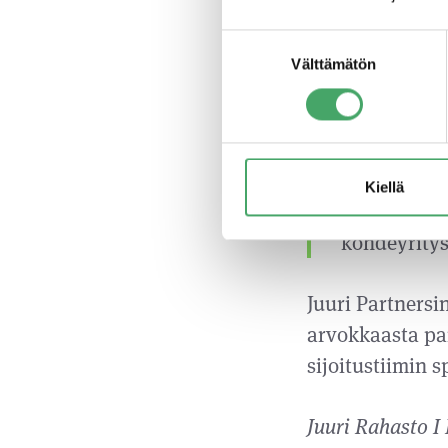
”Olen tunte
Suostumuksen
innostavana
Välttämätön
valinta
hallituksee
”Juuri Part
suomalaisia
Kiellä
antamaan k
kohdeyritys
Juuri Partnersin
arvokkaasta pan
sijoitustiimin 
Juuri Rahasto I