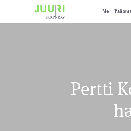
Me
Pääoma­
Pertti 
ha