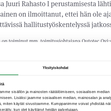
sa Juuri Rahasto I perustamisesta läht
lainen on ilmoittanut, ettei hän ole aj
ttävissä hallitustyöskentelyssä jatkos
 on toiminut mm. toimitusjohtajana Outotec Oyj:s
sekä Nokia Oyj:n johtokunnassa teknologiajohtaja
tkellä mm. DNA Oyj:n hallituksen puheenjohtajana
puolista kokemusta muun muassa voimakkaasti k
Yksityiskohdat
n johtamisesta, teknologiateollisuudesta, digitaal
ymysten strategisesta johtamisesta. Pertti Korho
itä
at erinomaisen näkökulman Juuri Partnersin hall
mme sisällön ja mainosten räätälöimiseen, sosiaalisen median
sto I:n potentiaalisten kohdeyritysten arviointiin
iseen. Lisäksi jaamme sosiaalisen median, mainosalan ja analy
, miten käytät sivustoamme. Kumppanimme voivat yhdistää näitä t
n kerätty, kun olet käyttänyt heidän palvelujaan.