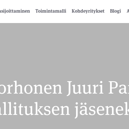
sijoittaminen
Toimintamalli
Kohdeyritykset
Blogi
A
Korhonen Juuri Pa
llituksen jäsene