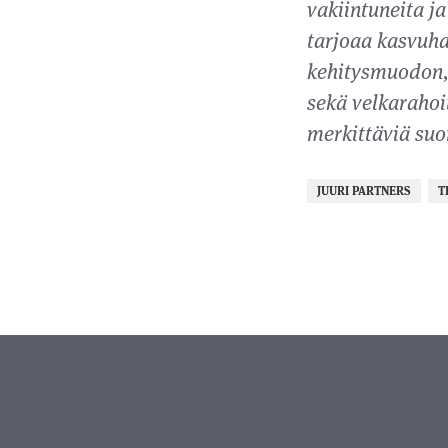
vakiintuneita ja
tarjoaa kasvuhak
kehitysmuodon, 
sekä velkarahoi
merkittäviä suom
JUURI PARTNERS
T