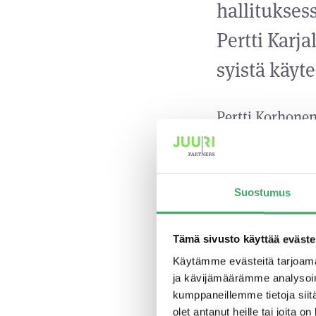
hallitukses
Pertti Karja
syistä käyte
Pertti Korhonen
Group Oyj:ssä 
toimii tällä he
laajaa ja moni
Suostumus
liiketoimintoje
yritysvastuukys
Tämä sivusto käyttää eväste
osaaminen tuov
Käytämme evästeitä tarjoama
sekä Juuri Raha
ja kävijämäärämme analysoim
kehittämiseen.
kumppaneillemme tietoja siitä
olet antanut heille tai joita o