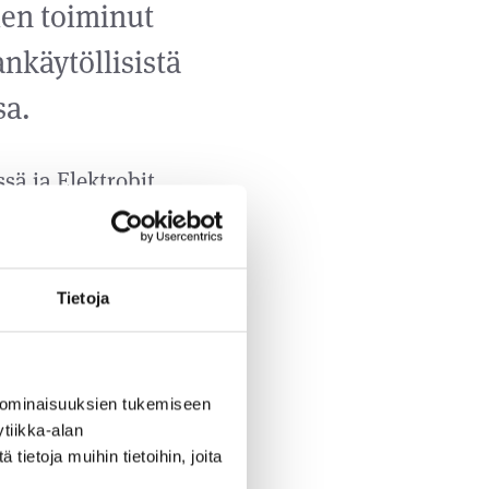
ien toiminut
ankäytöllisistä
sa.
sä ja Elektrobit
na. Lisäksi hän
. Hänellä on
asvavien
Tietoja
isuudesta sekä
sen tausta ja
itustyöskentelyyn
 ominaisuuksien tukemiseen
 ja salkkuyhtiöiden
tiikka-alan
ietoja muihin tietoihin, joita