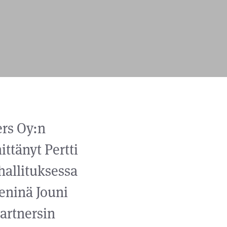
ers Oy:n
ttänyt Pertti
hallituksessa
eninä Jouni
Partnersin