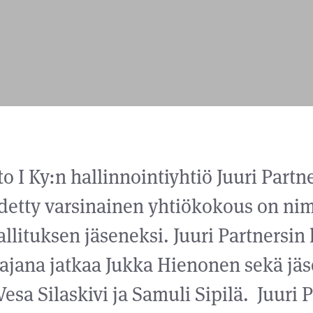
o I Ky:n hallinnointiyhtiö Juuri Partn
idetty varsinainen yhtiökokous on nimi
llituksen jäseneksi. Juuri Partnersin 
jana jatkaa Jukka Hienonen sekä jäs
esa Silaskivi ja Samuli Sipilä. Juuri 