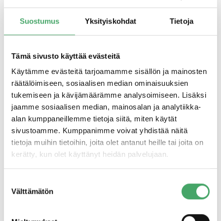
Suomessa.
Suostumus
Yksityiskohdat
Tietoja
Jatkuvuutta ja tinkimätöntä
tekemistä
Tämä sivusto käyttää evästeitä
Käytämme evästeitä tarjoamamme sisällön ja mainosten
Tehty järjestely varmistaa toiminnan jatkuvuuden
räätälöimiseen, sosiaalisen median ominaisuuksien
muuttumattomana. Niin yhtiön henkilöstö kuin
tukemiseen ja kävijämäärämme analysoimiseen. Lisäksi
toimitusjohtaja Esa Yli-Jaskarikin jatkavat tehtävissään.
jaamme sosiaalisen median, mainosalan ja analytiikka-
alan kumppaneillemme tietoja siitä, miten käytät
– Tässä vaiheessa työuraa pitää miettiä omia tulevaisuuden
sivustoamme. Kumppanimme voivat yhdistää näitä
vaihtoehtoja etupainotteisesti, joten halusin varmistaa
tietoja muihin tietoihin, joita olet antanut heille tai joita on
Surgeonin seuraavat kehitysaskeleet hyvissä ajoin.
kerätty, kun olet käyttänyt heidän palvelujaan.
Käytännössä Taratest oli meille ainoa ostajavaihtoehto,
onhan yhtiö tunnettu laatutoimija ja hyvä työnantaja.
Suostumuksen
Kaikkia osapuolia hyödyttää myös se, että järjestelyyn
Välttämätön
valinta
sisältyy muutaman vuoden siirtymävaihe, Surgeon Oy:n
toimitusjohtaja
Esa Yli-Jaskari
sanoo.