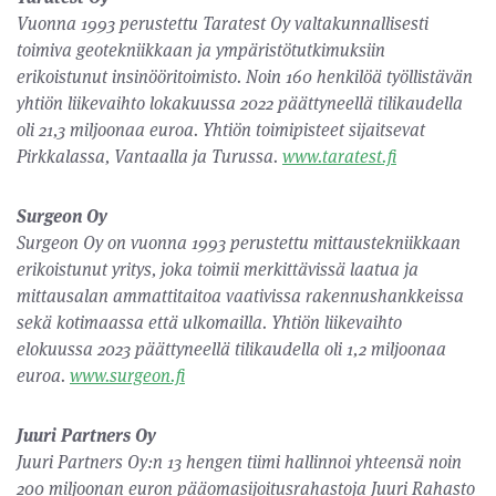
Vuonna 1993 perustettu Taratest Oy valtakunnallisesti
toimiva geotekniikkaan ja ympäristötutkimuksiin
erikoistunut insinööritoimisto. Noin 160 henkilöä työllistävän
yhtiön liikevaihto lokakuussa 2022 päättyneellä tilikaudella
oli 21,3 miljoonaa euroa. Yhtiön toimipisteet sijaitsevat
Pirkkalassa, Vantaalla ja Turussa.
www.taratest.fi
Surgeon Oy
Surgeon Oy on vuonna 1993 perustettu mittaustekniikkaan
erikoistunut yritys, joka toimii merkittävissä laatua ja
mittausalan ammattitaitoa vaativissa rakennushankkeissa
sekä kotimaassa että ulkomailla. Yhtiön liikevaihto
elokuussa 2023 päättyneellä tilikaudella oli 1,2 miljoonaa
euroa.
www.surgeon.fi
Juuri Partners Oy
Juuri Partners Oy:n 13 hengen tiimi hallinnoi yhteensä noin
200 miljoonan euron pääomasijoitusrahastoja Juuri Rahasto