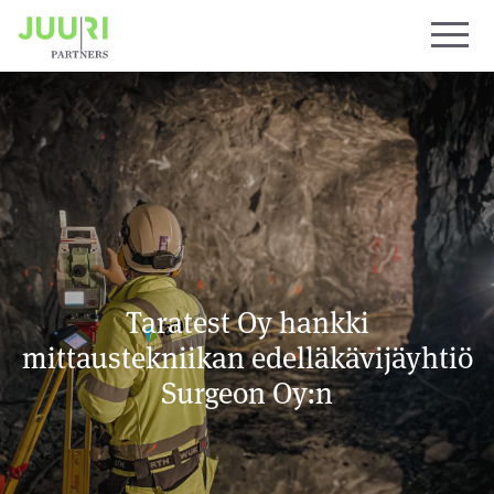
Taratest Oy hankki
mittaustekniikan edelläkävijäyhtiö
Surgeon Oy:n