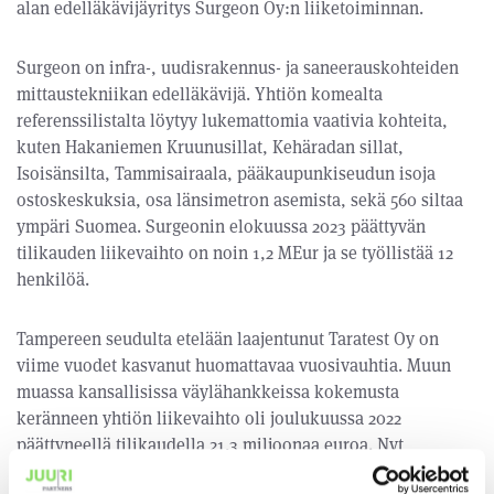
alan edelläkävijäyritys Surgeon Oy:n liiketoiminnan.
Surgeon on infra-, uudisrakennus- ja saneerauskohteiden
mittaustekniikan edelläkävijä. Yhtiön komealta
referenssilistalta löytyy lukemattomia vaativia kohteita,
kuten Hakaniemen Kruunusillat, Kehäradan sillat,
Isoisänsilta, Tammisairaala, pääkaupunkiseudun isoja
ostoskeskuksia, osa länsimetron asemista, sekä 560 siltaa
ympäri Suomea. Surgeonin elokuussa 2023 päättyvän
tilikauden liikevaihto on noin 1,2 MEur ja se työllistää 12
henkilöä.
Tampereen seudulta etelään laajentunut Taratest Oy on
viime vuodet kasvanut huomattavaa vuosivauhtia. Muun
muassa kansallisissa väylähankkeissa kokemusta
keränneen yhtiön liikevaihto oli joulukuussa 2022
päättyneellä tilikaudella 21,3 miljoonaa euroa. Nyt
toteutuva yrityskauppa tähtää vahvan kasvun jatkamiseen