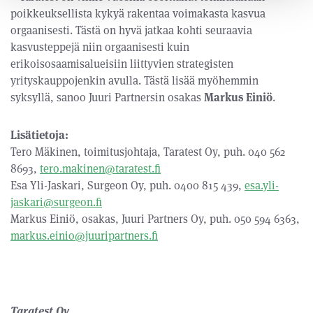
poikkeuksellista kykyä rakentaa voimakasta kasvua
orgaanisesti. Tästä on hyvä jatkaa kohti seuraavia
kasvusteppejä niin orgaanisesti kuin
erikoisosaamisalueisiin liittyvien strategisten
yrityskauppojenkin avulla. Tästä lisää myöhemmin
syksyllä, sanoo Juuri Partnersin osakas
Markus Einiö
.
Lisätietoja:
Tero Mäkinen, toimitusjohtaja, Taratest Oy, puh. 040 562
8693,
tero.makinen@taratest.fi
Esa Yli-Jaskari, Surgeon Oy, puh. 0400 815 439,
esa.yli-
jaskari@surgeon.fi
Markus Einiö, osakas, Juuri Partners Oy, puh. 050 594 6363,
markus.einio@juuripartners.fi
Taratest Oy