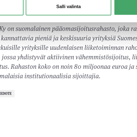
ksiä oman yritykseni liiketoiminnan ulkopuolelta. ”
Salli valinta
 Ky on suomalainen pääomasijoitusrahasto, joka ra
 kannattavia pieniä ja keskisuuria yrityksiä Suomes
uisille yrityksille uudenlaisen liiketoiminnan raho
jossa yhdistyvät aktiivinen vähemmistösijoitus, li
tus. Rahaston koko on noin 80 miljoonaa euroa ja s
alaisia institutionaalisia sijoittajia.
IEDOTE