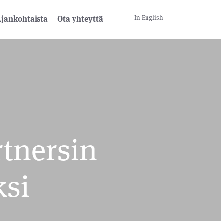
In English
jankohtaista
Ota yhteyttä
rtnersin
ksi