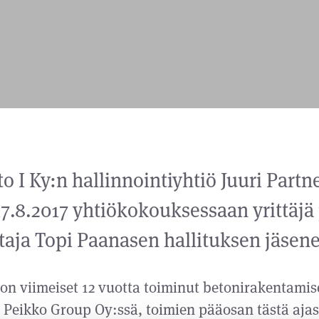
o I Ky:n hallinnointiyhtiö Juuri Partn
17.8.2017 yhtiökokouksessaan yrittäjä 
taja Topi Paanasen hallituksen jäsene
on viimeiset 12 vuotta toiminut betonirakentami
 Peikko Group Oy:ssä, toimien pääosan tästä ajas