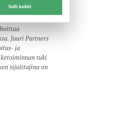
. kertoo Topi
Salli kaikki
hoittaa
sa. Juuri Partners
itus- ja
iketoiminnan tuki
en sijoittajina on