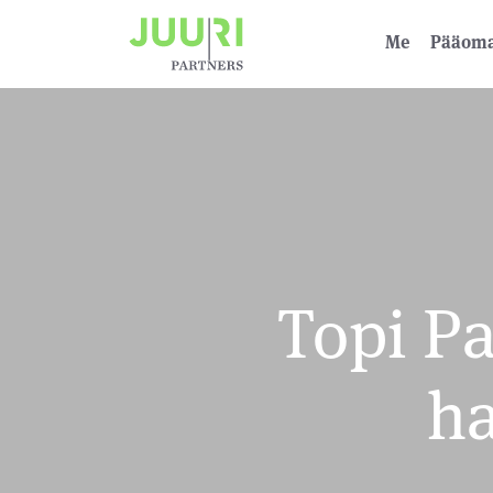
Me
Pääoma­
Topi Pa
ha