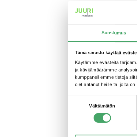
toimitusjohtaj
työskennellyt m
Paananen on ke
Suostumus
ja omistajana k
arvoa.”Juuren s
Tämä sivusto käyttää eväste
yrittäjiä ja yr
Käytämme evästeitä tarjoama
ja kävijämäärämme analysoim
yrittäjätausta t
kumppaneillemme tietoja siitä
hallituksen pu
olet antanut heille tai joita o
”Otan kutsun Ju
Suostumuksen
Välttämätön
valinta
luotan, että os
arvioi sekä ole
tyyppiselle rah