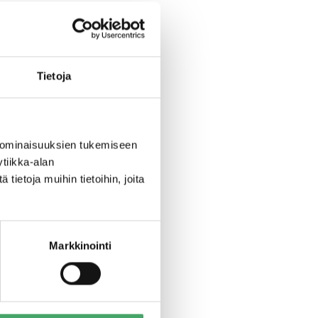
opi Paananen on
nakkoluulottomasti
Tietoja
istaja-
ja rahoitusmalli
estyksekäs
 ominaisuuksien tukemiseen
tiikka-alan
” toteaa
ietoja muihin tietoihin, joita
taan. Toivon ja
Markkinointi
ahaston hallitus
Tarve Juuren
tä seuraamaan