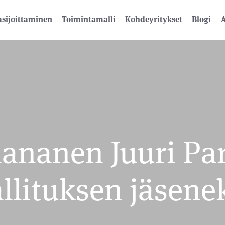
sijoittaminen
Toimintamalli
Kohdeyritykset
Blogi
A
ananen Juuri Pa
llituksen jäsene