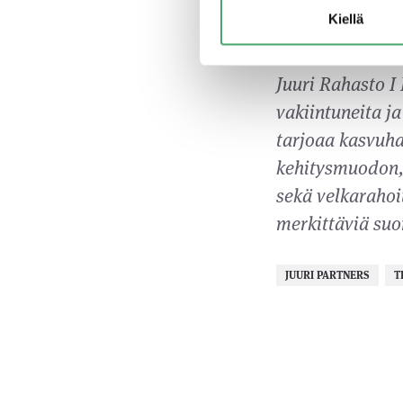
erilaisia yrity
Kiellä
Paananen.
Juuri Rahasto I
vakiintuneita ja
tarjoaa kasvuhak
kehitysmuodon, 
sekä velkarahoi
merkittäviä suom
JUURI PARTNERS
T