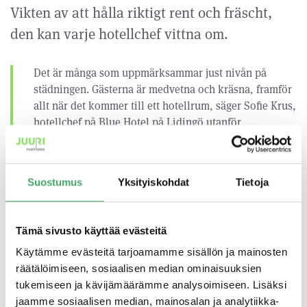
Vikten av att hålla riktigt rent och fräscht,
den kan varje hotellchef vittna om.
Det är många som uppmärksammar just nivån på
städningen. Gästerna är medvetna och kräsna, framför
allt när det kommer till ett hotellrum, säger Sofie Krus,
hotellchef på Blue Hotel på Lidingö utanför
Stockholm.
Därför är det så viktigt att ta städningen på allvar. Vi är
passionerade städentusiaster och brinner verkligen för
Suostumus
Yksityiskohdat
Tietoja
att hela tiden utvecklas, göra ett bra jobb och samtidigt
tänka på vår miljöpåverkan, säger Pernilla Sjöberg,
Sverigechef på N-Clean, ett företag som levererar
Tämä sivusto käyttää evästeitä
fullservice städtjänster till hotellbranschen, bland
Käytämme evästeitä tarjoamamme sisällön ja mainosten
annat till Blue Hotel.
räätälöimiseen, sosiaalisen median ominaisuuksien
tukemiseen ja kävijämäärämme analysoimiseen. Lisäksi
N-Clean
har 78 hotellkunder och städade förra året hela 1,6
jaamme sosiaalisen median, mainosalan ja analytiikka-