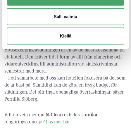
rengöringskoncept med bland annat egen utrustning och
Svanenmärkt material. – Vår konceptansvariga ser hela
Salli valinta
tiden till att vi är uppdaterade och att vår personal får bästa
möjliga förutsättningar. Personalen är ju allt för oss!
Kiellä
3. Tiden – och en trygg budget
Housekeeping-avdelningen är en av de mest kostsamma på
ett hotell. Den kräver tid, i form av allt från planering och
vidareutveckling till administration vid sjukskrivningar,
semestrar med mera.
– I ett samarbete med oss kan hotellen fokusera på det som
de är bäst på. Samtidigt kan de göra en trygg budget för
städningen. Det blir inga obehagliga överraskningar, säger
Pernilla Sjöberg.
Vill du veta mer om
N-Clean
och deras
unika
rengöringskoncept?
Läs mer här
.