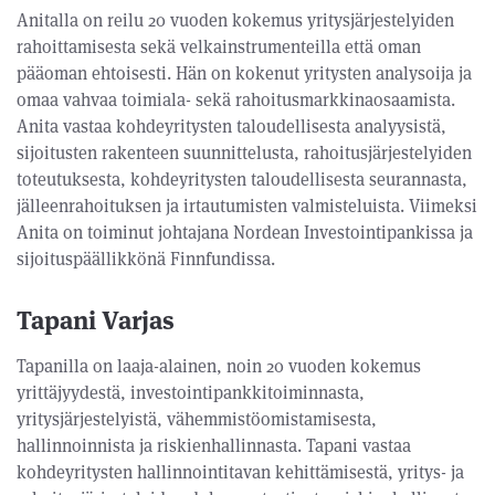
Anitalla on reilu 20 vuoden kokemus yritysjärjestelyiden
rahoittamisesta sekä velkainstrumenteilla että oman
pääoman ehtoisesti. Hän on kokenut yritysten analysoija ja
omaa vahvaa toimiala- sekä rahoitusmarkkinaosaamista.
Anita vastaa kohdeyritysten taloudellisesta analyysistä,
sijoitusten rakenteen suunnittelusta, rahoitusjärjestelyiden
toteutuksesta, kohdeyritysten taloudellisesta seurannasta,
jälleenrahoituksen ja irtautumisten valmisteluista. Viimeksi
Anita on toiminut johtajana Nordean Investointipankissa ja
sijoituspäällikkönä Finnfundissa.
Tapani Varjas
Tapanilla on laaja-alainen, noin 20 vuoden kokemus
yrittäjyydestä, investointipankkitoiminnasta,
yritysjärjestelyistä, vähemmistöomistamisesta,
hallinnoinnista ja riskienhallinnasta. Tapani vastaa
kohdeyritysten hallinnointitavan kehittämisestä, yritys- ja