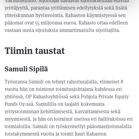
Vakuutusyhtiö. Sijoittajat haluavat sijoituksellaan edistää
yrittäjyyttä, parantaa yrittämisen edellytyksiä sekä lisätä
yhteiskunnan hyvinvointia. Rahaston käynnistyessä sen
pääomat ovat 55 miljoonaa euroa. Rahasto ottaa edelleen
vastaan uusia sijoituksia ammattimaisilta sijoittajilta.
Tiimin taustat
Samuli Sipilä
Työuransa Samuli on tehnyt rahoitusalalla, viimeiset 8
vuotta hän on toiminut toimitusjohtajana kahdessa eri
yhtiössä, OP Rahastoyhtiössä sekä Pohjola Private Equity
Funds Oy:ssä. Samulilla on laajalti kokemusta
yritystoiminnan kehittämisestä, kasvattamisesta sekä
myymisestä, ja hän on toiminut useissa eri hallituksissa eri
toimialoilla. Samuli on työskennellyt pääomasijoitusalalla
toistakymmentä vuotta ja toimii Juuri Rahaston