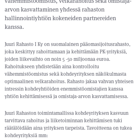
vähemmistöomistus, velkarahoitus sekä omistaja-
arvon kasvattaminen yhdessä rahaston
hallinnointiyhtiön kokeneiden partnereiden
kanssa.
Juuri Rahasto I Ky on suomalainen pääomasijoitusrahasto,
joka keskittyy rahoittamaan ja kehittämään PK-yrityksiä,
joiden liikevaihto on noin 5 -50 miljoonaa euroa.
Rahoitukseen yhdistetään aina kontrolloitu
vähemmistöomistus sekä kohdeyrityksen näkökulmasta
optimaalinen velkarahoitus. Rahasto jakaa vahvan yhteisen
intressin kohdeyhtiöiden enemmistöomistajien kanssa
yhtiön kehittämisessä ja omistaja-arvon kasvattamisessa.
Juuri Rahaston toimintamallissa kohdeyrityksen kasvuun
tarvittava rahoitus ja liiketoiminnan kehittämisen tuki
räätälöidään aina yrityksen tarpeista. Tavoitteena on tukea
kohdeyrityksiä mm: