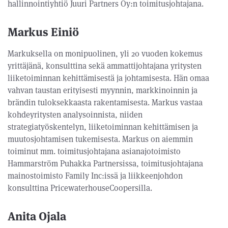
hallinnointiyhtiö Juuri Partners Oy:n toimitusjohtajana.
Markus Einiö
Markuksella on monipuolinen, yli 20 vuoden kokemus
yrittäjänä, konsulttina sekä ammattijohtajana yritysten
liiketoiminnan kehittämisestä ja johtamisesta. Hän omaa
vahvan taustan erityisesti myynnin, markkinoinnin ja
brändin tuloksekkaasta rakentamisesta. Markus vastaa
kohdeyritysten analysoinnista, niiden
strategiatyöskentelyn, liiketoiminnan kehittämisen ja
muutosjohtamisen tukemisesta. Markus on aiemmin
toiminut mm. toimitusjohtajana asianajotoimisto
Hammarström Puhakka Partnersissa, toimitusjohtajana
mainostoimisto Family Inc:issä ja liikkeenjohdon
konsulttina PricewaterhouseCoopersilla.
Anita Ojala