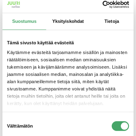
Hallinnointiyhtiön hallituksen puheenjohtajana toimii KTM
Jukka Hienonen, joka on toiminut aiemmin mm. SRV:n ja
Suostumus
Yksityiskohdat
Tietoja
Finnairin toimitusjohtajana sekä Stockmannin
varatoimitusjohtajana.
Tämä sivusto käyttää evästeitä
”Suomalaisen PK-yrityskentän kehittäminen ja
Käytämme evästeitä tarjoamamme sisällön ja mainosten
rahoitustarpeet ovat viime aikoina olleet voimakkaasti
räätälöimiseen, sosiaalisen median ominaisuuksien
puheenaiheena talouskeskustelussa. Uusien
tukemiseen ja kävijämäärämme analysoimiseen. Lisäksi
rahoituslähteiden ja -mallien tarve on pankkien
jaamme sosiaalisen median, mainosalan ja analytiikka-
lainanannon kiristymisen vuoksi välttämätöntä. Varsinkin
alan kumppaneillemme tietoja siitä, miten käytät
PK-yritysten rahoituslähteiden ja osaamisen
sivustoamme. Kumppanimme voivat yhdistää näitä
monipuolistaminen on yksi tehokkaimpia kasvun
tietoja muihin tietoihin, joita olet antanut heille tai joita on
mahdollistajia”, toteaa Jukka Hienonen.
kerätty, kun olet käyttänyt heidän palvelujaan.
”PK-sektorin kehittämisen tueksi tarvitaan lisää aktiivista
Suostumuksen
rahaa, joka tarjoaa rahoituksen lisäksi käytännön tukea
Välttämätön
valinta
yritystoiminnan kehittämiseen ja kasvattamiseen. Tähän