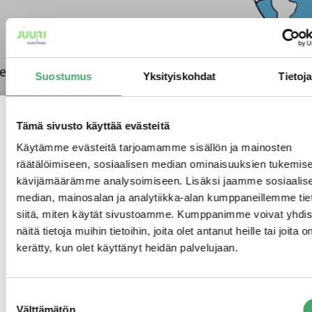
Suostumus
Yksityiskohdat
Tietoja
20.8.2021
Tämä sivusto käyttää evästeitä
Käytämme evästeitä tarjoamamme sisällön ja mainosten
räätälöimiseen, sosiaalisen median ominaisuuksien tukemise
Tutustu Vitality and -konsernin
kävijämäärämme analysoimiseen. Lisäksi jaamme sosiaalis
median, mainosalan ja analytiikka-alan kumppaneillemme tie
kasvutarinaan!
siitä, miten käytät sivustoamme. Kumppanimme voivat yhdis
näitä tietoja muihin tietoihin, joita olet antanut heille tai joita o
kerätty, kun olet käyttänyt heidän palvelujaan.
Suostumuksen
Välttämätön