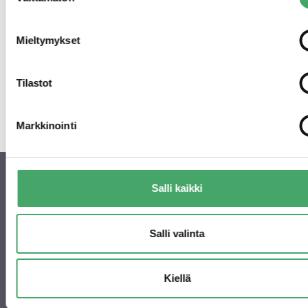
valinta
Mieltymykset
Tilastot
Markkinointi
Salli kaikki
© 2026 Juuri Partners
Salli valinta
Käyntiosoite
Keskuskatu 5 B, 5 krs
00100 Helsinki
Kiellä
Postiosoite