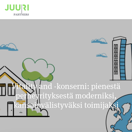
Vitality and -konserni: pienestä
perheyrityksestä moderniksi,
kansainvälistyväksi toimijaksi