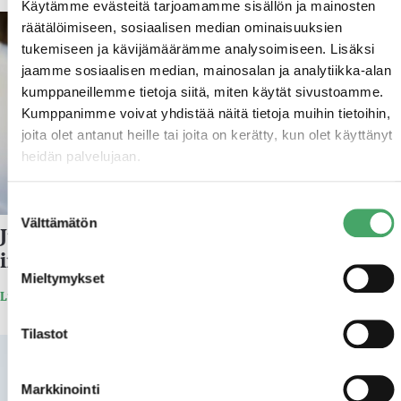
Käytämme evästeitä tarjoamamme sisällön ja mainosten
29.11.2024
räätälöimiseen, sosiaalisen median ominaisuuksien
tukemiseen ja kävijämäärämme analysoimiseen. Lisäksi
jaamme sosiaalisen median, mainosalan ja analytiikka-alan
kumppaneillemme tietoja siitä, miten käytät sivustoamme.
Kumppanimme voivat yhdistää näitä tietoja muihin tietoihin,
joita olet antanut heille tai joita on kerätty, kun olet käyttänyt
heidän palvelujaan.
Suostumuksen
Välttämätön
valinta
Juuri Rahasto I on menestyksekkäästi
irtautunut Profinderista
Mieltymykset
Lue lisää
Tilastot
17.10.2019
Markkinointi