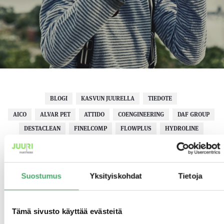
BLOGI
KASVUN JUURELLA
TIEDOTE
AICO
ALVAR PET
ATTIDO
COENGINEERING
DAF GROUP
DESTACLEAN
FINELCOMP
FLOWPLUS
HYDROLINE
IMAGON
JOBILLA
JUURI PARTNERS
KAMROCK
KAS-TELINEET
KIHO
KYLMÄSTI PARAS
MEDICONSULT
N-CLEAN
NITOR
OMNIGYM
PROFINDER
Suostumus
Yksityiskohdat
Tietoja
PUUHA GROUP
QOCO SYSTEMS
TARATEST
UKKO.FI
VALIORAVINTO
Tämä sivusto käyttää evästeitä