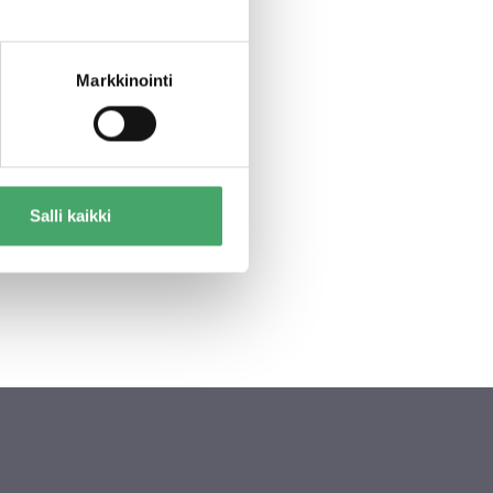
e lisää
Markkinointi
Salli kaikki