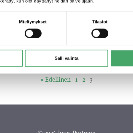
n kerätty, kun olet käyttänyt heidän palvelujaan.
Lue lisää
Lu
Mieltymykset
Tilastot
15
n
Salli valinta
« Edellinen
1
2
3
© 2026 Juuri Partners