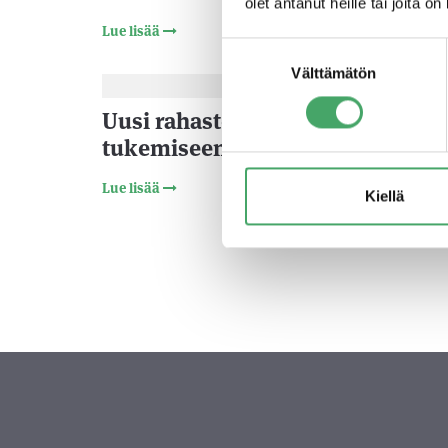
olet antanut heille tai joita o
Lue lisää
Suostumuksen
Välttämätön
valinta
9.3.20
Uusi rahasto PK-yritysten kasvu
tukemiseen
Lue lisää
Kiellä