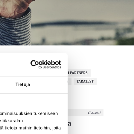
LINE
IMAGON
JOBILLA
JUURI PARTNERS
R
PUUHA GROUP
QOCO SYSTEMS
TARATEST
Tietoja
17.4.2015
 ominaisuuksien tukemiseen
tiikka-alan
uuri Partners vahvistaa
ietoja muihin tietoihin, joita
esurssejaan