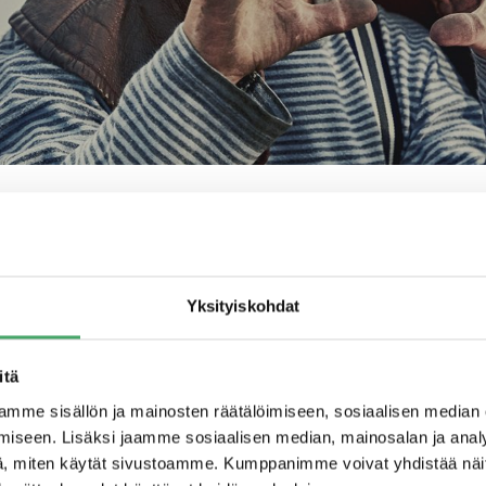
BLOGI
KASVUN JUURELLA
TIEDOTE
G
DAF GROUP
DESTACLEAN
FINELCOMP
FLOWPLUS
HYDRO
PARAS
MEDICONSULT
N-CLEAN
NITOR
OMNIGYM
PROFINDE
Yksityiskohdat
UKKO.FI
VALIORAVINTO
itä
15
23.4.2015
mme sisällön ja mainosten räätälöimiseen, sosiaalisen median
iseen. Lisäksi jaamme sosiaalisen median, mainosalan ja analy
Business analyytikoksi Juuri
J
, miten käytät sivustoamme. Kumppanimme voivat yhdistää näitä t
Partnersiin
r