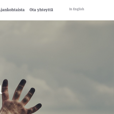
In English
jankohtaista
Ota yhteyttä
a