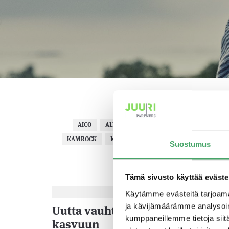
AICO
ALVAR PET
ATTIDO
COENGINEERIN
KAMROCK
KAS-TELINEET
KIHO
KYLMÄSTI 
Suostumus
Tämä sivusto käyttää eväste
3.6.20
Käytämme evästeitä tarjoama
ja kävijämäärämme analysoim
Uutta vauhtia PK-yritysten
kumppaneillemme tietoja siitä
kasvuun