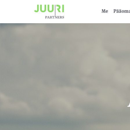
Me
Pääoma­