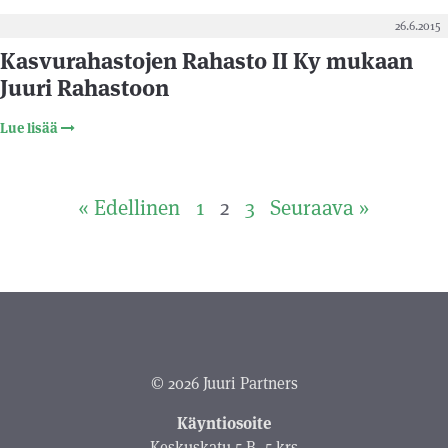
26.6.2015
Kasvurahastojen Rahasto II Ky mukaan
Juuri Rahastoon
Lue lisää
« Edellinen
1
2
3
Seuraava »
© 2026 Juuri Partners
Käyntiosoite
Keskuskatu 5 B, 5 krs