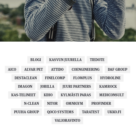
BLOGI
KASVUN JUURELLA
TIEDOTE
AICO
ALVAR PET
ATTIDO
COENGINEERING
DAF GROUP
DESTACLEAN
FINELCOMP
FLOWPLUS
HYDROLINE
IMAGON
JOBILLA
JUURI PARTNERS
KAMROCK
KAS-TELINEET
KIHO
KYLMÄSTI PARAS
MEDICONSULT
N-CLEAN
NITOR
OMNIGYM
PROFINDER
PUUHA GROUP
QOCO SYSTEMS
TARATEST
UKKO.FI
VALIORAVINTO