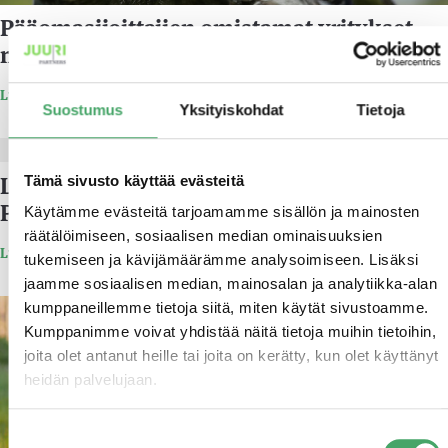
Pääomasijoittajien omistamat yritykset
näkyvät arjessa
Lue lisää
Suostumus
Yksityiskohdat
Tietoja
4.3.2019
Laura Pirhonen vahvistamaan Juuri
Tämä sivusto käyttää evästeitä
Partnersin tiimiä 18.3.2019 alkaen
Käytämme evästeitä tarjoamamme sisällön ja mainosten
räätälöimiseen, sosiaalisen median ominaisuuksien
Lue lisää
tukemiseen ja kävijämäärämme analysoimiseen. Lisäksi
jaamme sosiaalisen median, mainosalan ja analytiikka-alan
kumppaneillemme tietoja siitä, miten käytät sivustoamme.
7.11.2018
Kumppanimme voivat yhdistää näitä tietoja muihin tietoihin,
joita olet antanut heille tai joita on kerätty, kun olet käyttänyt
heidän palvelujaan.
Suostumuksen