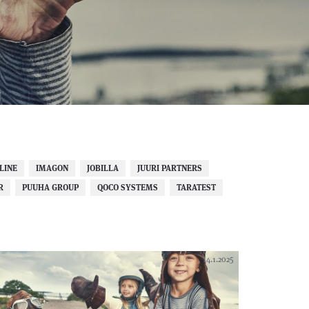
LINE
IMAGON
JOBILLA
JUURI PARTNERS
R
PUUHA GROUP
QOCO SYSTEMS
TARATEST
14.1.2025