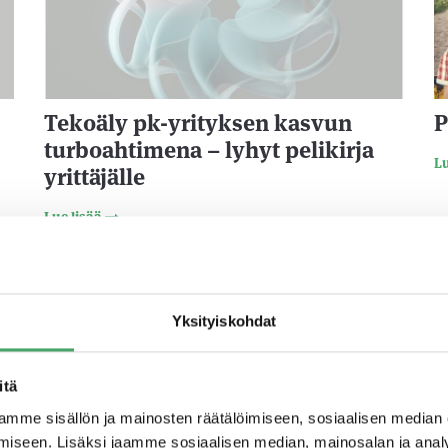
Tekoäly pk-yrityksen kasvun
P
turboahtimena – lyhyt pelikirja
Lu
yrittäjälle
Lue lisää
24
24.10.2024
Yksityiskohdat
itä
mme sisällön ja mainosten räätälöimiseen, sosiaalisen median
iseen. Lisäksi jaamme sosiaalisen median, mainosalan ja analy