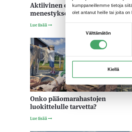
Aktiivinen omistaja – salainen a
kumppaneillemme tietoja siitä
menestykseen?
olet antanut heille tai joita o
Lue lisää
Suostumuksen
Välttämätön
valinta
6.8.20
Kiellä
Onko pääomarahastojen
luokittelulle tarvetta?
Lue lisää