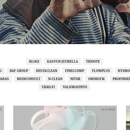
BLOGI
KASVUN JUURELLA
TIEDOTE
G
DAF GROUP
DESTACLEAN
FINELCOMP
FLOWPLUS
HYDRO
PARAS
MEDICONSULT
N-CLEAN
NITOR
OMNIGYM
PROFINDE
UKKO.FI
VALIORAVINTO
25
12.11.2025