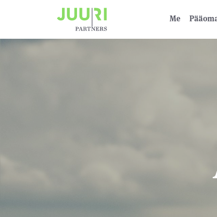
Me
Pääoma­