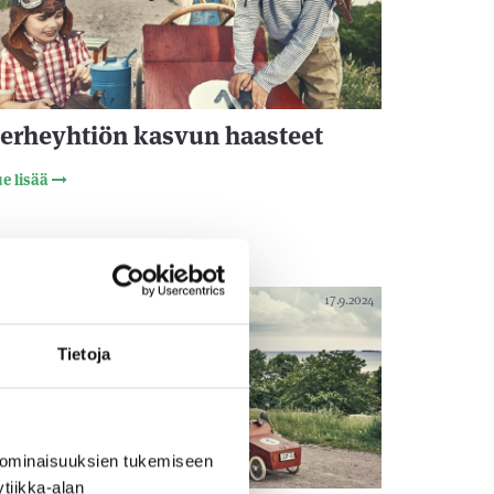
erheyhtiön kasvun haasteet
e lisää
17.9.2024
Tietoja
 ominaisuuksien tukemiseen
tiikka-alan