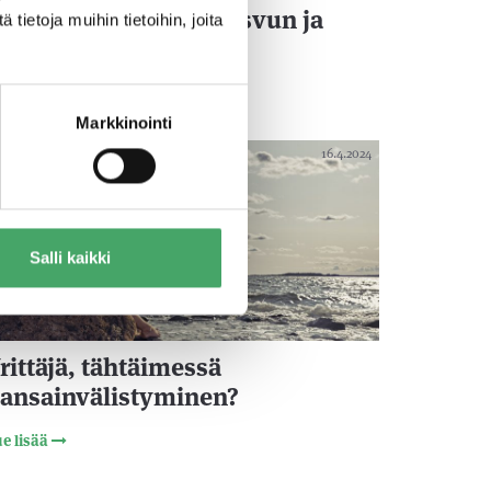
aljasta teknologia kasvun ja
ietoja muihin tietoihin, joita
rvon ajuriksi
e lisää
Markkinointi
16.4.2024
Salli kaikki
rittäjä, tähtäimessä
ansainvälistyminen?
e lisää