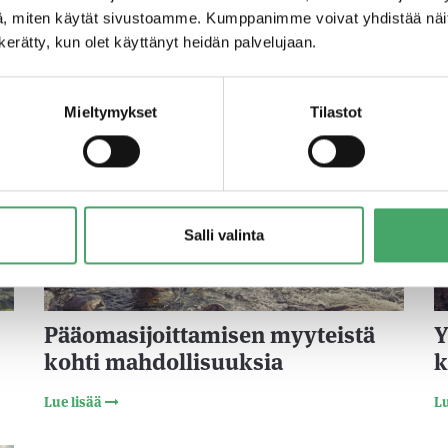
se
Tiivistä kumppanuutta – Arki
V
, miten käytät sivustoamme. Kumppanimme voivat yhdistää näitä t
pääomasijoittajan kanssa
a
n kerätty, kun olet käyttänyt heidän palvelujaan.
Lue lisää
Lu
Mieltymykset
Tilastot
24
29.5.2024
Salli valinta
Pääomasijoittamisen myyteistä
Y
kohti mahdollisuuksia
k
Lue lisää
Lu