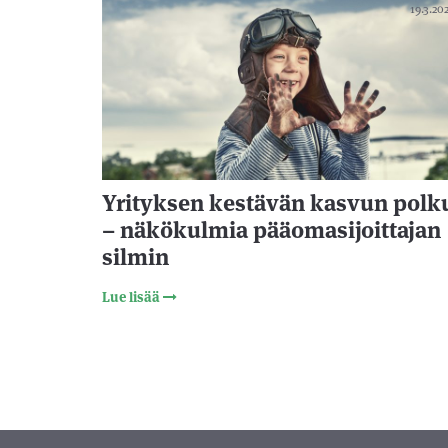
19.3.20
Yrityksen kestävän kasvun polk
– näkökulmia pääomasijoittajan
silmin
Lue lisää