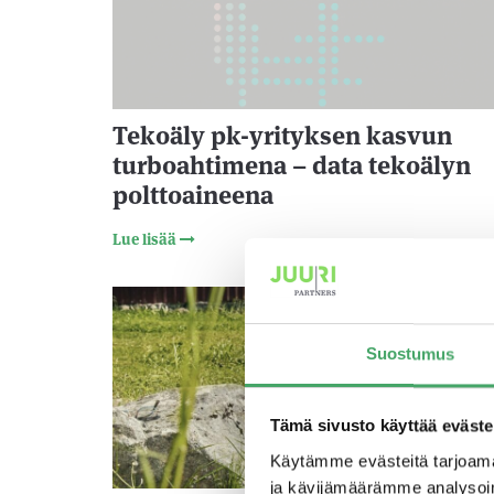
Tekoäly pk-yrityksen kasvun
turboahtimena – data tekoälyn
polttoaineena
Lue lisää
27.11.20
Suostumus
Tämä sivusto käyttää eväste
Käytämme evästeitä tarjoama
ja kävijämäärämme analysoim