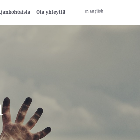
In English
jankohtaista
Ota yhteyttä
a