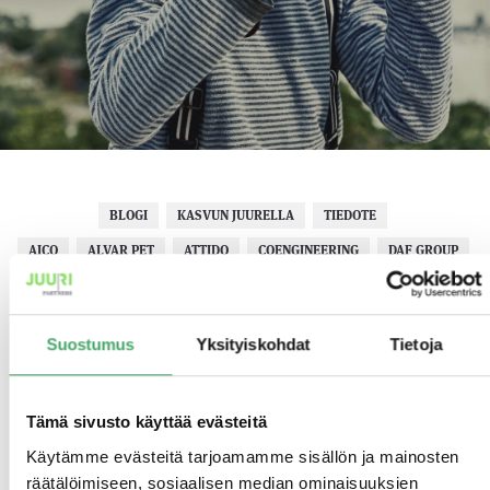
BLOGI
KASVUN JUURELLA
TIEDOTE
AICO
ALVAR PET
ATTIDO
COENGINEERING
DAF GROUP
DESTACLEAN
FINELCOMP
FLOWPLUS
HYDROLINE
IMAGON
JOBILLA
JUURI PARTNERS
KAMROCK
KAS-TELINEET
KIHO
KYLMÄSTI PARAS
MEDICONSULT
Suostumus
Yksityiskohdat
Tietoja
N-CLEAN
NITOR
OMNIGYM
PROFINDER
PUUHA GROUP
QOCO SYSTEMS
TARATEST
UKKO.FI
Tämä sivusto käyttää evästeitä
VALIORAVINTO
Käytämme evästeitä tarjoamamme sisällön ja mainosten
räätälöimiseen, sosiaalisen median ominaisuuksien