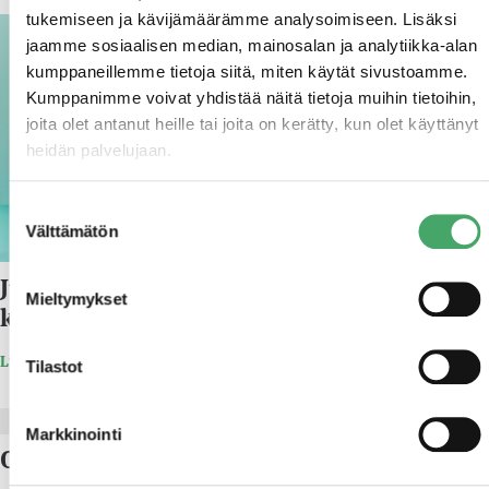
tukemiseen ja kävijämäärämme analysoimiseen. Lisäksi
20.8.2021
jaamme sosiaalisen median, mainosalan ja analytiikka-alan
kumppaneillemme tietoja siitä, miten käytät sivustoamme.
Kumppanimme voivat yhdistää näitä tietoja muihin tietoihin,
joita olet antanut heille tai joita on kerätty, kun olet käyttänyt
heidän palvelujaan.
Suostumuksen
Välttämätön
valinta
Juuri Partners irtautuu Vitality and -
Mieltymykset
konsernista
Lue lisää
Tilastot
31.10.2017
Markkinointi
Oy Makrobios Ab osaksi Vitality and Oy:tä