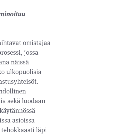
lminoituu
aihtavat omistajaa
rosessi, jossa
ana näissä
ko ulkopuolisia
astusyhteisöt.
hdollinen
sia sekä luodaan
i käytännössä
issa asioissa
 tehokkaasti läpi