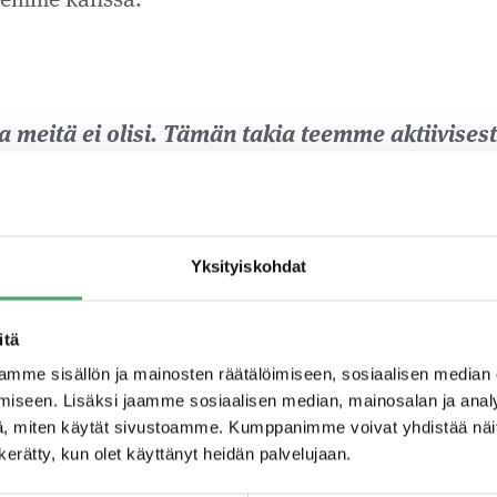
ia meitä ei olisi. Tämän takia teemme aktiivisest
tomuotoinen toimija, joka hallinnoi sijoittajien
ännössä sitä, että teemme töitä sijoittajillemme.
Yksityiskohdat
ajan tasalla laatimalla neljännesvuosittain raport
 Raportointi kattaa yhtiöspesifiä asioita kuten, 
itä
uvut, viimeaikaisen liiketoiminnan kehityksen, n
mme sisällön ja mainosten räätälöimiseen, sosiaalisen median
iseen. Lisäksi jaamme sosiaalisen median, mainosalan ja analy
ista ja arvon kehityksen. Raporttien lisäksi pidä
, miten käytät sivustoamme. Kumppanimme voivat yhdistää näitä t
pahtumia, joissa käymme tarkemmin viime aikaist
n kerätty, kun olet käyttänyt heidän palvelujaan.
nkin viestimme tekemisistämme aktiivisesti. Oletta