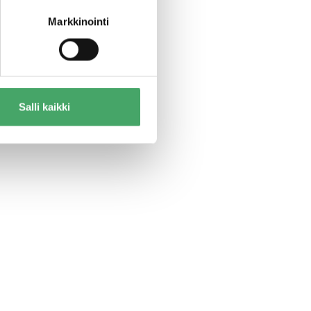
oin. Uuden
Markkinointi
 pitää sisällään
kanssa. Näissä
et raamit,
iivisesti töitä
Salli kaikki