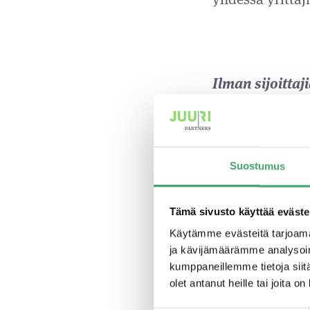
Ilman sijoittaj
eteensä
Me olemme rahas
tarkoittaa käyt
Suostumus
sijoittajiemme 
toiminnastamme.
Tämä sivusto käyttää eväste
taloudelliset l
Käytämme evästeitä tarjoama
ja kävijämäärämme analysoim
yhtiövastuuasio
kumppaneillemme tietoja siitä
edustajille ta
olet antanut heille tai joita o
läpi sekä tiete