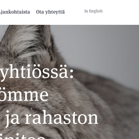
In English
jankohtaista
Ota yhteyttä
yhtiössä:
tiömme
 ja rahaston