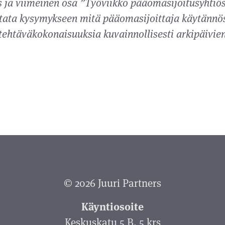
ja viimeinen osa ”Työviikko pääomasijoitusyhtiös
stata kysymykseen mitä pääomasijoittaja käytännö
tehtäväkokonaisuuksia kuvainnollisesti arkipäivi
© 2026 Juuri Partners
Käyntiosoite
Keskuskatu 5 B, 5 krs