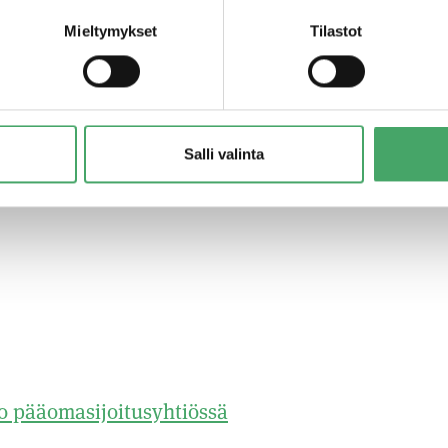
n pitää, keräämme uuden rahaston tasaisin väliaj
Mieltymykset
Tilastot
inen on hanke, joka tulee valmistella huolella ja
rän tapaamisia nykyisten ja uusien sijoittajien 
tävämme on mm. miettiä tulevan rahaston keskeis
aston keräämisen tarvittava materiaali ja tehdä akt
Salli valinta
ämiseksi.
o pääomasijoitusyhtiössä