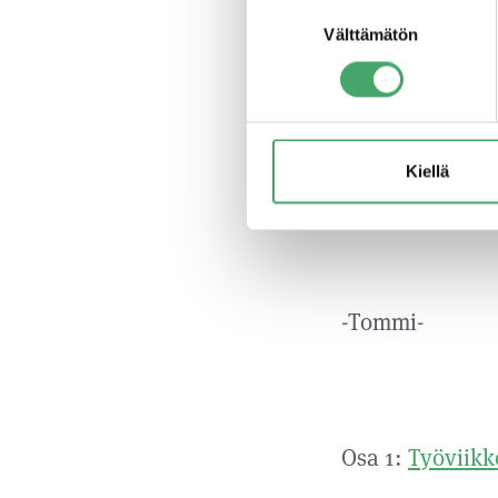
sujuu niin kui
Suostumuksen
Välttämätön
valinta
rahaston kerääm
merkittävän mää
hankkeissa teh
valmistella rah
Kiellä
projektin edist
-Tommi-
Osa 1:
Työviikk