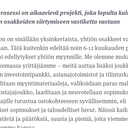
rosessi on aikaavievä projekti, joka lopulta ku
n osakkeiden siirtymiseen vastiketta vastaan
 on sinällään yksinkertaista, yhtiön osakkeet v
aan. Tätä kuitenkin edeltää noin 6-12 kuukauden p
t edellytykset yhtiön myynnille. Me olemme muk
kemassa yrittäjiämme – meitä auttaa lisäksi jouk
n investointipankki, asianajotoimistot ja tilintark
aditaan myyntimateriaaleja, valikoidaan paras ma
 ostajajoukko, laaditaan ja neuvotellaan sopimuk
tajille tutustua ostokohteeseen syvällisemmin, el
set sopimukset ja taloudelliset luvut. Näissä kaik
htäviä ja päätöksiä, suuria ja pieniä, joita viemme
jiemme kanssa.