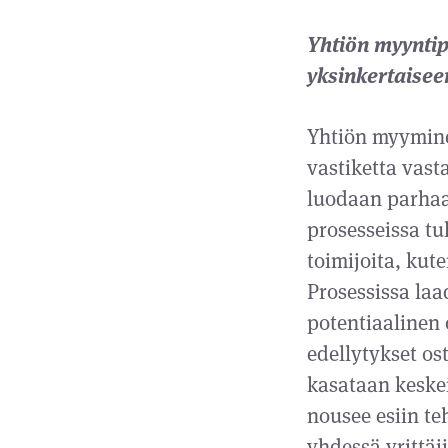
Yhtiön myyntip
yksinkertaisee
Yhtiön myyminen
vastiketta vast
luodaan parhaa
prosesseissa tu
toimijoita, kute
Prosessissa la
potentiaalinen
edellytykset os
kasataan keskei
nousee esiin te
yhdessä yrittä