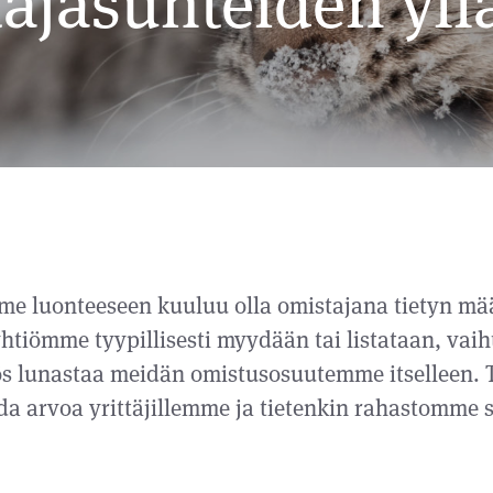
ttajasuhteiden yll
me luonteeseen kuuluu olla omistajana tietyn mä
htiömme tyypillisesti myydään tai listataan, vaih
yös lunastaa meidän omistusosuutemme itselleen.
da arvoa yrittäjillemme ja tietenkin rahastomme sij