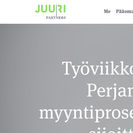
Me
Pääoma­
Työviikk
Perja
myyntiprose