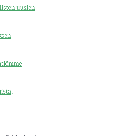
listen uusien
ksen
yhtiömme
ista,