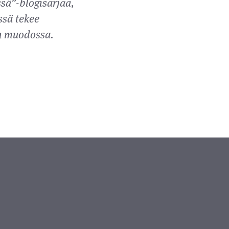
sä”-blogisarjaa,
ssä tekee
en muodossa.