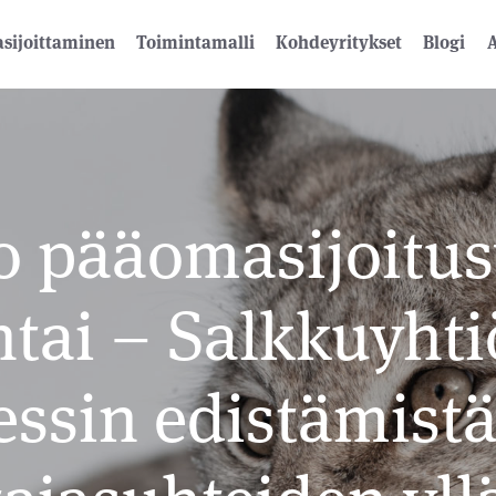
sijoittaminen
Toimintamalli
Kohdeyritykset
Blogi
A
o pääomasijoitus
ntai – Salkkuyh
ssin edistämistä