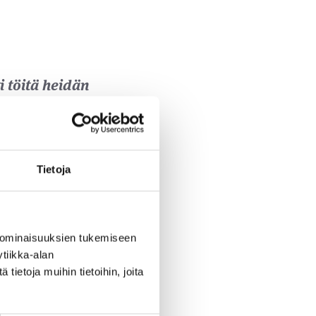
i töitä heidän
 varoja. Tämä
 Pidämme
Tietoja
in
keskeiset
äkymän
 ominaisuuksien tukemiseen
tiikka-alan
mme sijoittajien
ietoja muihin tietoihin, joita
a toimintaamme
en, että kaikki