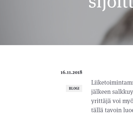
sijoi
16.11.2018
Liiketoimintam
BLOGI
jälkeen salkkuy
yrittäjä voi m
tällä tavoin luo