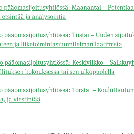
o pääomasijoitusyhtiössä: Maanantai – Potentiaa
etsintää ja analysointia
o pääomasijoitusyhtiössä: Tiistai – Uuden sijoitu
teen ja liiketoimintasuunnitelman laatimista
o pääomasijoitusyhtiössä: Keskiviikko – Salkku
llituksen kokouksessa tai sen ulkopuolella
o pääomasijoitusyhtiössä: Torstai – Kouluttautum
a, ja viestintää