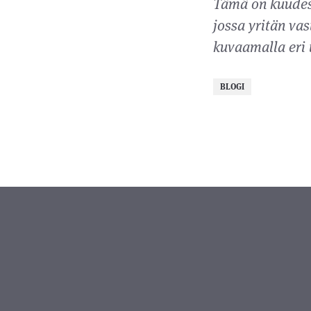
Tämä on kuudes 
jossa yritän va
kuvaamalla eri 
BLOGI