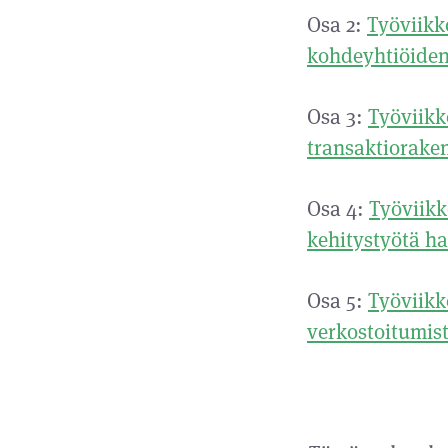
Osa 2:
Työviikk
kohdeyhtiöiden 
Osa 3:
Työviikk
transaktioraken
Osa 4:
Työviikk
kehitystyötä ha
Osa 5:
Työviikk
verkostoitumist