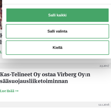
Salli kaikki
Salli valinta
KAS-Telineet Oy: Kasvu rakentuu
luottamukselle
Kiellä
Lue lisää
2.3.2017
Kas-Telineet Oy ostaa Virberg Oy:n
sääsuojausliiketoiminnan
Lue lisää
12.1.2016