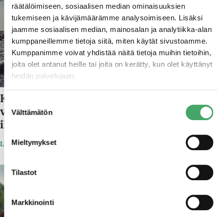
räätälöimiseen, sosiaalisen median ominaisuuksien
tukemiseen ja kävijämäärämme analysoimiseen. Lisäksi
jaamme sosiaalisen median, mainosalan ja analytiikka-alan
kumppaneillemme tietoja siitä, miten käytät sivustoamme.
Kumppanimme voivat yhdistää näitä tietoja muihin tietoihin,
joita olet antanut heille tai joita on kerätty, kun olet käyttänyt
heidän palvelujaan.
KAS-Telineet Oy:n uusi sääsuojaratkaisu
Suostumuksen
vähentää sääsuojauksen
Välttämätön
valinta
ilmastovaikutukset kolmannekseen
Mieltymykset
Lue lisää
22.1.2020
Tilastot
Markkinointi