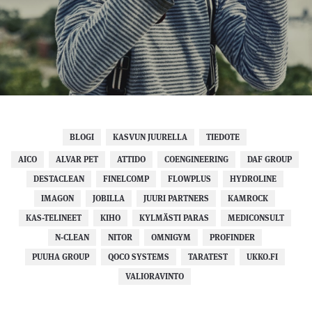
BLOGI
KASVUN JUURELLA
TIEDOTE
AICO
ALVAR PET
ATTIDO
COENGINEERING
DAF GROUP
DESTACLEAN
FINELCOMP
FLOWPLUS
HYDROLINE
IMAGON
JOBILLA
JUURI PARTNERS
KAMROCK
KAS-TELINEET
KIHO
KYLMÄSTI PARAS
MEDICONSULT
N-CLEAN
NITOR
OMNIGYM
PROFINDER
PUUHA GROUP
QOCO SYSTEMS
TARATEST
UKKO.FI
VALIORAVINTO