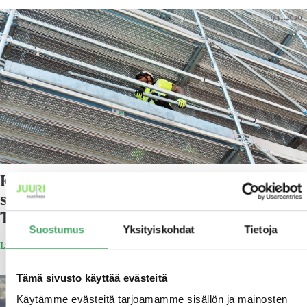
9.11.2020
KAS-Telineet Oy kasvaa yhdeksi alansa
suurimmista yrityksistä yhdistymällä
Telineurakointi RA Oy:n kanssa
Suostumus
Yksityiskohdat
Tietoja
Lue lisää
Tämä sivusto käyttää evästeitä
17.6.2020
Käytämme evästeitä tarjoamamme sisällön ja mainosten