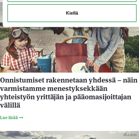
11.3.2021
Kiellä
Onnistumiset rakennetaan yhdessä – näin
varmistamme menestyksekkään
yhteistyön yrittäjän ja pääomasijoittajan
välillä
Lue lisää
18.2.2021