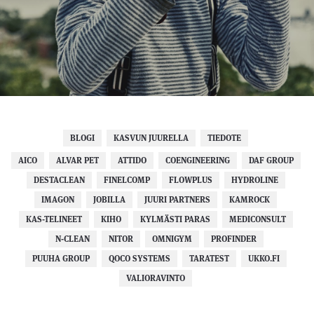
BLOGI
KASVUN JUURELLA
TIEDOTE
AICO
ALVAR PET
ATTIDO
COENGINEERING
DAF GROUP
DESTACLEAN
FINELCOMP
FLOWPLUS
HYDROLINE
IMAGON
JOBILLA
JUURI PARTNERS
KAMROCK
KAS-TELINEET
KIHO
KYLMÄSTI PARAS
MEDICONSULT
N-CLEAN
NITOR
OMNIGYM
PROFINDER
PUUHA GROUP
QOCO SYSTEMS
TARATEST
UKKO.FI
VALIORAVINTO