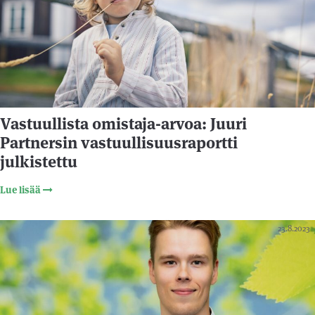
Vastuullista omistaja-arvoa: Juuri
Partnersin vastuullisuusraportti
julkistettu
Lue lisää
23.8.2023