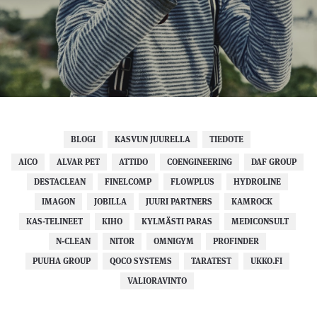
BLOGI
KASVUN JUURELLA
TIEDOTE
AICO
ALVAR PET
ATTIDO
COENGINEERING
DAF GROUP
DESTACLEAN
FINELCOMP
FLOWPLUS
HYDROLINE
IMAGON
JOBILLA
JUURI PARTNERS
KAMROCK
KAS-TELINEET
KIHO
KYLMÄSTI PARAS
MEDICONSULT
N-CLEAN
NITOR
OMNIGYM
PROFINDER
PUUHA GROUP
QOCO SYSTEMS
TARATEST
UKKO.FI
VALIORAVINTO