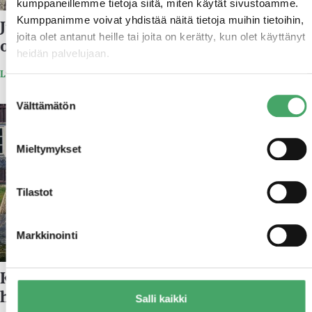
kumppaneillemme tietoja siitä, miten käytät sivustoamme.
Kumppanimme voivat yhdistää näitä tietoja muihin tietoihin,
Juuri Partners tukee Aalto-yliopiston
joita olet antanut heille tai joita on kerätty, kun olet käyttänyt
omistamisen professuuria
heidän palvelujaan.
Lue lisää
Suostumuksen
Välttämätön
valinta
27.1.2021
Mieltymykset
Tilastot
Markkinointi
Kati Levoranta Juuri Partnersin
hallituksen jäseneksi
Salli kaikki