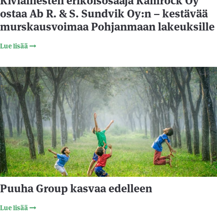
Kiviainesten erikoisosaaja Kamrock Oy
ostaa Ab R. & S. Sundvik Oy:n – kestävää
murskausvoimaa Pohjanmaan lakeuksille
Lue lisää
4.5.2021
Puuha Group kasvaa edelleen
Lue lisää