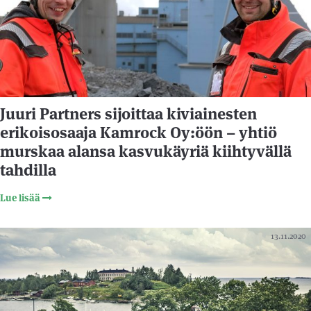
Juuri Partners sijoittaa kiviainesten
erikoisosaaja Kamrock Oy:öön – yhtiö
murskaa alansa kasvukäyriä kiihtyvällä
tahdilla
Lue lisää
13.11.2020